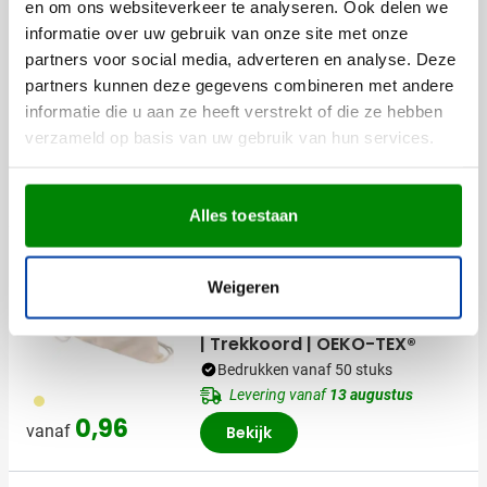
en om ons websiteverkeer te analyseren. Ook delen we
Snel
informatie over uw gebruik van onze site met onze
Rugzak Evadne | 3 L |
partners voor social media, adverteren en analyse. Deze
Gerecycled katoen |
partners kunnen deze gegevens combineren met andere
Trekkoord
informatie die u aan ze heeft verstrekt of die ze hebben
001
013
002
005
008
Bedrukken vanaf 50 stuks
verzameld op basis van uw gebruik van hun services.
Levering vanaf
13 augustus
Normale prijs
Speciale prijs
0,73
1,82
vanaf
Bekijk
Alles toestaan
Duurzaam
Snel
Weigeren
Rugzak Georgia | 7 L | Katoen
| Trekkoord | OEKO-TEX®
Bedrukken vanaf 50 stuks
Levering vanaf
13 augustus
013
0,96
vanaf
Bekijk