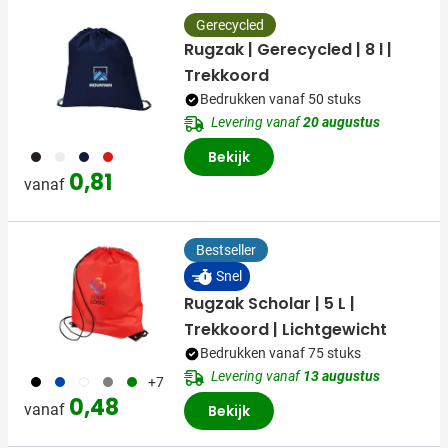
Gerecycled
Rugzak | Gerecycled | 8 l |
Trekkoord
Bedrukken vanaf 50 stuks
Levering vanaf
20 augustus
001
002
536
008
Bekijk
0,81
vanaf
Bestseller
Snel
Rugzak Scholar | 5 L |
Trekkoord | Lichtgewicht
Bedrukken vanaf 75 stuks
Levering vanaf
13 augustus
001
023
002
003
004
+7
0,48
vanaf
Bekijk