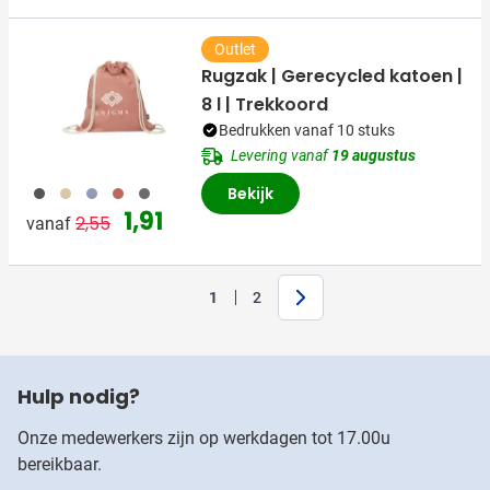
Outlet
Rugzak | Gerecycled katoen |
8 l | Trekkoord
Bedrukken vanaf 10 stuks
Levering vanaf
19 augustus
003
311
005
008
491
Bekijk
Normale prijs
Speciale prijs
1,91
2,55
vanaf
Volgende
1
2
Je leest momenteel pagina
Pagina
Hulp nodig?
Onze medewerkers zijn op werkdagen tot 17.00u
bereikbaar.