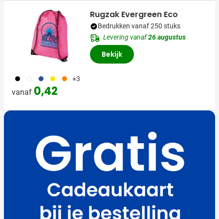
Rugzak Evergreen Eco
Bedrukken vanaf 250 stuks
Levering vanaf
26 augustus
Bekijk
001
002
059
006
007
+3
0,42
vanaf