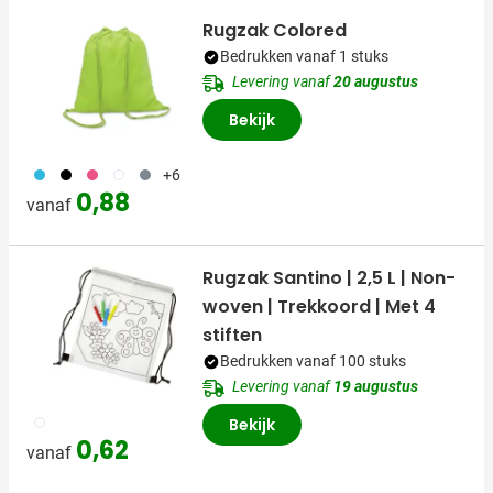
Rugzak Colored
Bedrukken vanaf 1 stuks
Levering vanaf
20 augustus
Bekijk
033
001
046
002
003
+6
0,88
vanaf
Rugzak Santino | 2,5 L | Non-
woven | Trekkoord | Met 4
stiften
Bedrukken vanaf 100 stuks
Levering vanaf
19 augustus
002
Bekijk
0,62
vanaf