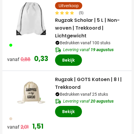
Uitverkoop
(5)
Rugzak Scholar | 5 L | Non-
woven | Trekkoord |
Lichtgewicht
Bedrukken vanaf 100 stuks
019
Levering vanaf
19 augustus
Normale prijs
Speciale prijs
0,33
0,88
vanaf
Bekijk
Rugzak | GOTS Katoen | 8 l |
Trekkoord
Bedrukken vanaf 25 stuks
Levering vanaf
20 augustus
Bekijk
311
Normale prijs
Speciale prijs
1,51
2,01
vanaf