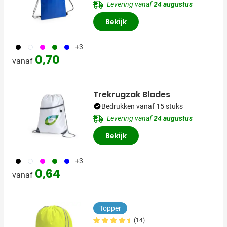
Levering vanaf
24 augustus
Bekijk
001
002
046
004
005
+3
0,70
vanaf
Trekrugzak Blades
Bedrukken vanaf 15 stuks
Levering vanaf
24 augustus
Bekijk
001
002
046
004
005
+3
0,64
vanaf
Topper
(14)