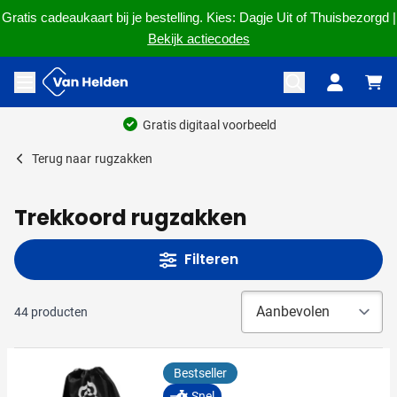
Gratis cadeaukaart bij je bestelling. Kies: Dagje Uit of Thuisbezorgd |
Bekijk actiecodes
Ga naar de inhoud
Menu openen
Ruim 60 jaar ervaring
Terug naar
rugzakken
Trekkoord rugzakken
Filteren
44
producten
Bestseller
Snel