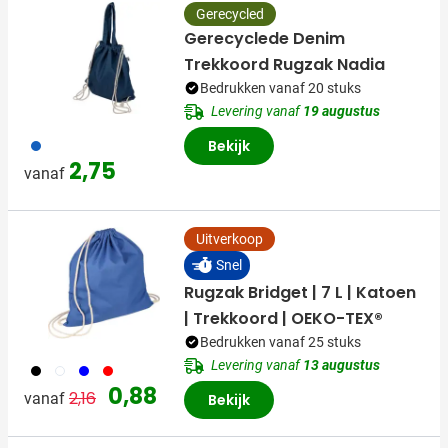
Gerecycled
Gerecyclede Denim
Trekkoord Rugzak Nadia
Bedrukken vanaf 20 stuks
Levering vanaf
19 augustus
005
Bekijk
2,75
vanaf
Uitverkoop
Snel
Rugzak Bridget | 7 L | Katoen
| Trekkoord | OEKO-TEX®
Bedrukken vanaf 25 stuks
Levering vanaf
13 augustus
001
002
005
008
Normale prijs
Speciale prijs
0,88
2,16
vanaf
Bekijk