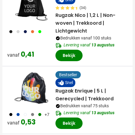
(34)
Rugzak Nico | 1,2 L | Non-
woven | Trekkoord |
Lichtgewicht
001
002
005
007
019
Bedrukken vanaf 100 stuks
Levering vanaf
13 augustus
0,41
vanaf
Bekijk
Bestseller
Snel
Rugzak Enrique | 5 L |
Gerecycled | Trekkoord
Bedrukken vanaf 75 stuks
Levering vanaf
13 augustus
001
023
002
003
004
+7
0,53
vanaf
Bekijk