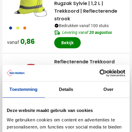
Rugzak Sylvie | 1,2 L |
Trekkoord | Reflecterende
strook
Bedrukken vanaf 100 stuks
023
006
007
Levering vanaf
20 augustus
0,86
vanaf
Bekijk
Reflecterende Trekkoord
Rugzak Blades
Bedrukken vanaf 15 stuks
Levering vanaf
24 augustus
Toestemming
Details
Over
Bekijk
001
002
004
005
006
+2
0,63
vanaf
Deze website maakt gebruik van cookies
We gebruiken cookies om content en advertenties te
personaliseren, om functies voor social media te bieden
Uitverkoop