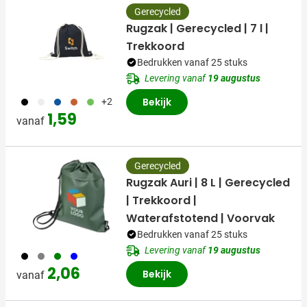
Gerecycled
Rugzak | Gerecycled | 7 l |
Trekkoord
Bedrukken vanaf 25 stuks
Levering vanaf
19 augustus
001
002
005
007
029
Bekijk
+2
1,59
vanaf
Gerecycled
Rugzak Auri | 8 L | Gerecycled
| Trekkoord |
Waterafstotend | Voorvak
Bedrukken vanaf 25 stuks
Levering vanaf
19 augustus
001
003
004
005
2,06
Bekijk
vanaf