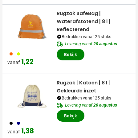
Rugzak SafeBag |
Waterafstotend | 8 l |
Reflecterend
Bedrukken vanaf 25 stuks
Levering vanaf
20 augustus
367
416
Bekijk
1,22
vanaf
Rugzak | Katoen | 8 l |
Gekleurde inzet
Bedrukken vanaf 25 stuks
Levering vanaf
20 augustus
Bekijk
001
536
1,38
vanaf