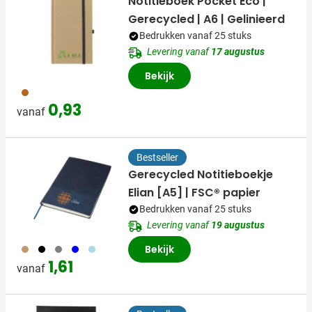
Notitieboek Pocket Eco |
Gerecycled | A6 | Gelinieerd
Bedrukken vanaf 25 stuks
Levering vanaf
17 augustus
Bekijk
311
0,93
vanaf
Bestseller
Gerecycled Notitieboekje
Elian [A5] | FSC® papier
Bedrukken vanaf 25 stuks
Levering vanaf
19 augustus
011
001
003
005
018
Bekijk
1,61
vanaf