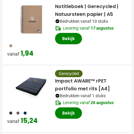
Notitieboek | Gerecycled |
Natuursteen papier | A5
Bedrukken vanaf 10 stuks
Levering vanaf
17 augustus
Bekijk
311
1,94
vanaf
Gerecycled
Impact AWARE™ rPET
portfolio met rits [A4]
Bedrukken vanaf 1 stuks
Levering vanaf
26 augustus
001
387
536
Bekijk
15,24
vanaf