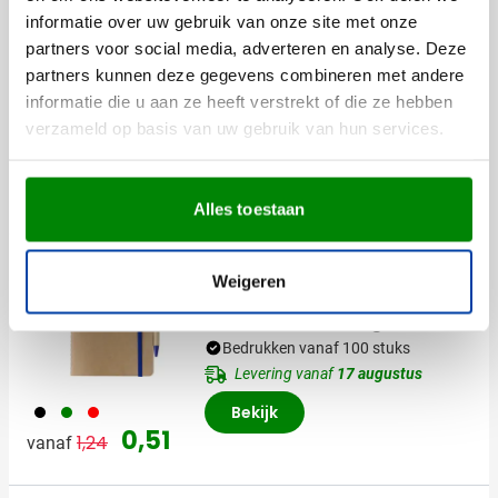
Bestseller
informatie over uw gebruik van onze site met onze
Denim Notitieboekje Alfred
partners voor social media, adverteren en analyse. Deze
[A5] | FSC® papier
partners kunnen deze gegevens combineren met andere
Bedrukken vanaf 50 stuks
informatie die u aan ze heeft verstrekt of die ze hebben
Levering vanaf
17 augustus
verzameld op basis van uw gebruik van hun services.
005
Bekijk
1,42
vanaf
Alles toestaan
Uitverkoop
Weigeren
Gerecycled Notitieboek
Theodore [A5] Original
Bedrukken vanaf 100 stuks
Levering vanaf
17 augustus
001
004
008
Bekijk
Normale prijs
Speciale prijs
0,51
1,24
vanaf