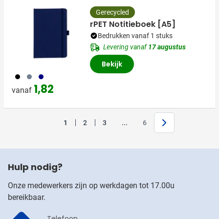
Gerecycled
rPET Notitieboek [A5]
Bedrukken vanaf 1 stuks
Levering vanaf
17 augustus
Bekijk
001
003
307
1,82
vanaf
Volgende
Jump forward
1
2
3
...
6
Je leest momenteel pagina
Pagina
Pagina
Pagina
Hulp nodig?
Onze medewerkers zijn op werkdagen tot 17.00u
bereikbaar.
Telefoon