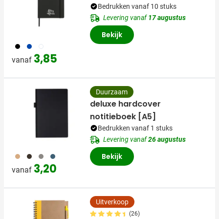
Bedrukken vanaf 10 stuks
Levering vanaf
17 augustus
Bekijk
001
023
002
3,85
vanaf
Duurzaam
deluxe hardcover
notitieboek [A5]
Bedrukken vanaf 1 stuks
Levering vanaf
26 augustus
011
001
003
005
Bekijk
3,20
vanaf
Uitverkoop
(26)