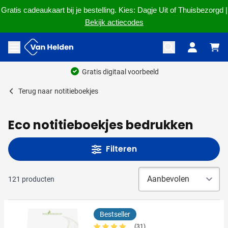
Gratis cadeaukaart bij je bestelling. Kies: Dagje Uit of Thuisbezorgd |
Bekijk actiecodes
Ga naar de inhoud
Menu openen
Ruim 60 jaar ervaring
Terug naar
notitieboekjes
Eco notitieboekjes bedrukken
Filteren
121
producten
Bestseller
(31)