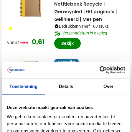
Notitieboek Recycle |
Gerecycled | 60 pagina's |
Gelinieerd | Met pen
Bedrukken vanaf 100 stuks
006
Verzenddatum in overleg
Normale prijs
Speciale prijs
0,61
1,35
vanaf
Bekijk
Bestseller
Snel
Notitieboek Gianni | A5 |
Gerecycled | FSC® papier |
Toestemming
Details
Over
80 pagina's | Gelinieerd
001
002
005
007
008
Bedrukken vanaf 50 stuks
+1
Levering vanaf
13 augustus
Deze website maakt gebruik van cookies
1,16
We gebruiken cookies om content en advertenties te
vanaf
Bekijk
personaliseren, om functies voor social media te bieden
en om ons websiteverkeer te analyseren. Ook delen we