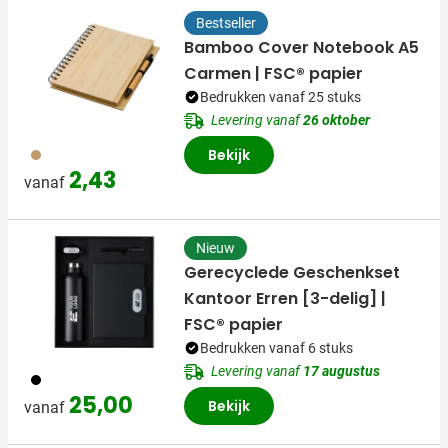
Bestseller
Bamboo Cover Notebook A5
Carmen | FSC® papier
Bedrukken vanaf 25 stuks
Levering vanaf
26 oktober
011
Bekijk
2,43
vanaf
Nieuw
Gerecyclede Geschenkset
Kantoor Erren [3-delig] |
FSC® papier
Bedrukken vanaf 6 stuks
Levering vanaf
17 augustus
001
25,00
Bekijk
vanaf