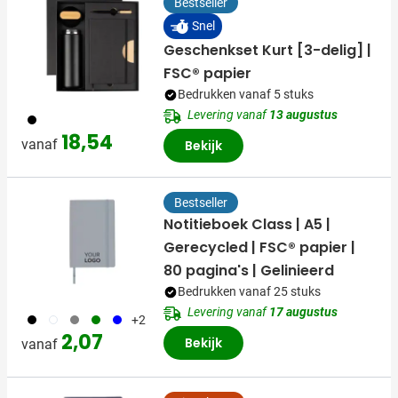
Bestseller
Snel
Geschenkset Kurt [3-delig] |
FSC® papier
Bedrukken vanaf 5 stuks
Levering vanaf
13 augustus
001
18,54
vanaf
Bekijk
Bestseller
Notitieboek Class | A5 |
Gerecycled | FSC® papier |
80 pagina's | Gelinieerd
Bedrukken vanaf 25 stuks
Levering vanaf
17 augustus
001
002
003
004
005
+2
2,07
Bekijk
vanaf