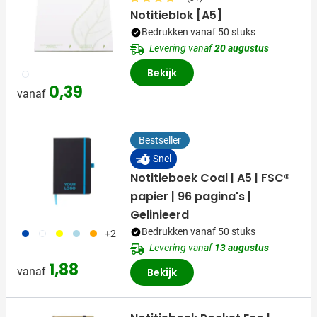
Notitieblok [A5]
Bedrukken vanaf 50 stuks
Levering vanaf
20 augustus
Bekijk
002
0,39
vanaf
Bestseller
Snel
Notitieboek Coal | A5 | FSC®
papier | 96 pagina's |
Gelinieerd
023
002
006
018
007
Bedrukken vanaf 50 stuks
+2
Levering vanaf
13 augustus
1,88
vanaf
Bekijk