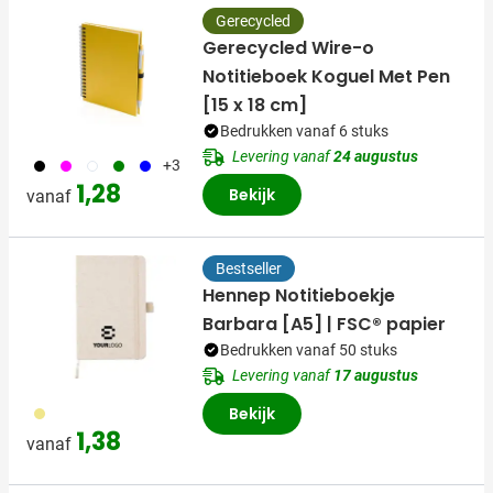
Gerecycled
Gerecycled Wire-o
Notitieboek Koguel Met Pen
[15 x 18 cm]
Bedrukken vanaf 6 stuks
Levering vanaf
24 augustus
001
046
002
004
005
+3
1,28
Bekijk
vanaf
Bestseller
Hennep Notitieboekje
Barbara [A5] | FSC® papier
Bedrukken vanaf 50 stuks
Levering vanaf
17 augustus
013
Bekijk
1,38
vanaf