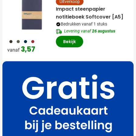
Uitverkoop
Impact steenpapier
notitieboek Softcover [A5]
Bedrukken vanaf 1 stuks
Levering vanaf
26 augustus
001
004
536
008
Bekijk
3,57
vanaf