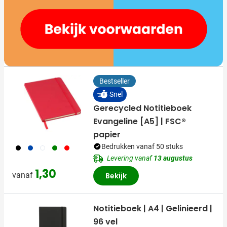
Bestseller
Snel
Gerecycled Notitieboek
Evangeline [A5] | FSC®
papier
001
023
002
004
008
Bedrukken vanaf 50 stuks
Levering vanaf
13 augustus
1,30
vanaf
Bekijk
Notitieboek | A4 | Gelinieerd |
96 vel