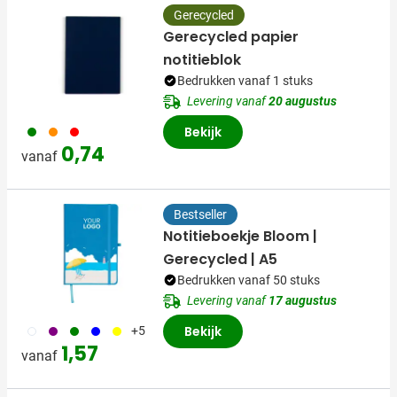
Gerecycled
Gerecycled papier
notitieblok
Bedrukken vanaf 1 stuks
Levering vanaf
20 augustus
004
007
008
Bekijk
0,74
vanaf
Bestseller
Notitieboekje Bloom |
Gerecycled | A5
Bedrukken vanaf 50 stuks
Levering vanaf
17 augustus
002
024
004
005
006
Bekijk
+5
1,57
vanaf