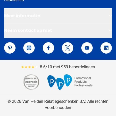
Meer informatie
Neem contact op met
Van Helden Relatiegeschenken
Pinterest
Instagram
Facebook
Twitter
YouTube
Linke
8.6/10 met 959 beoordelingen
Gemiddeld reviewpercentage is 86
© 2026 Van Helden Relatiegeschenken B.V. Alle rechten
voorbehouden