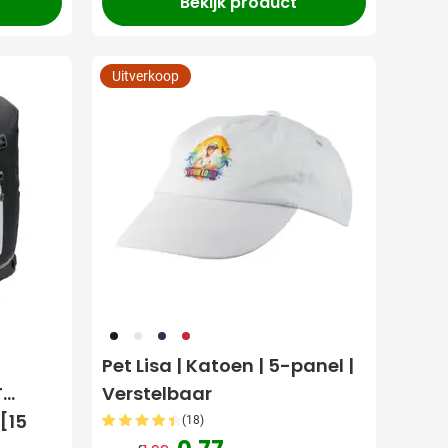
Bekijk product
Uitverkoop
001
002
005
008
Pet Lisa | Katoen | 5-panel |
T
Verstelbaar
[15
(18)