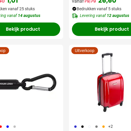
1,01
26,60
inch]
40
79,79
vanaf
Normale prijs
Speciale prijs
Normale prijs
Speciale pri
ken vanaf 25 stuks
Bedrukken vanaf 5 stuks
ring vanaf
14 augustus
Levering vanaf
12 augustus
Bekijk product
Bekijk product
oop
Uitverkoop
08
948
032
023
001
002
003
007
+2