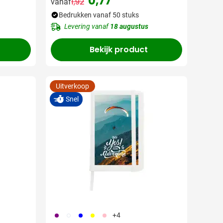
0,77
1,92
vanaf
js
Normale prijs
Speciale prijs
Bedrukken vanaf 50 stuks
Levering vanaf
18 augustus
Bekijk product
Uitverkoop
Snel
024
002
005
006
017
+4