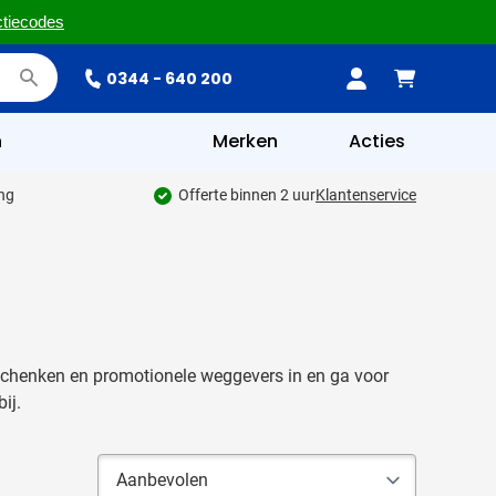
ctiecodes
0344 - 640 200
n
Merken
Acties
ing
Offerte binnen 2 uur
Klantenservice
eschenken en promotionele weggevers in en ga voor
ij.