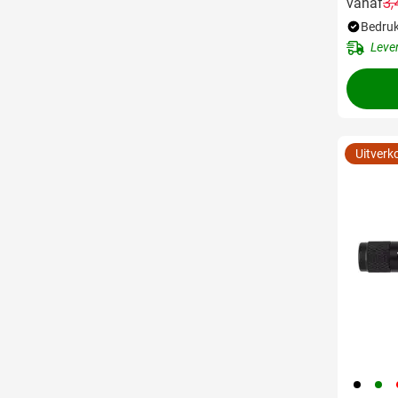
3,
vanaf
Bedruk
Leve
Uitverk
001
004
0