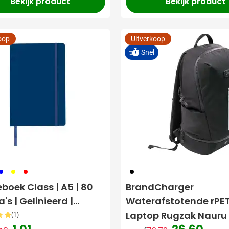
Bekijk product
Bekijk product
oop
Uitverkoop
Snel
05
006
008
001
eboek Class | A5 | 80
BrandCharger
's | Gelinieerd |
Waterafstotende rPE
ekvak
Laptop Rugzak Nauru 
(1)