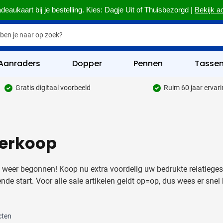
deaukaart bij je bestelling. Kies: Dagje Uit of Thuisbezorgd |
Bekijk a
Aanraders
Dopper
Pennen
Tasse
Gratis digitaal voorbeeld
Ruim 60 jaar ervar
hrijfwaren categorie
kelijk & Kantoor categorie
verkoop
rinkwaren categorie
eggevertjes categorie
s weer begonnen! Koop nu extra voordelig uw bedrukte relatieg
ultimedia categorie
nde start. Voor alle sale artikelen geldt op=op, dus wees er snel b
assen categorie
cten
reedschap & Veiligheid categorie