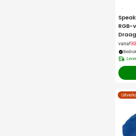
002
Speak
RGB-ve
Draa
32
vanaf
Bedruk
Leve
Uitverk