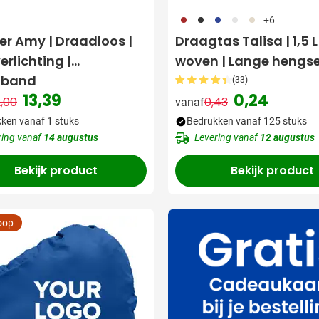
011
001
023
002
013
+6
er Amy | Draadloos |
Draagtas Talisa | 1,5 L
rlichting |
woven | Lange hengse
gband
(33)
13,39
0,24
,00
0,43
vanaf
Normale prijs
Speciale prijs
Normale prijs
Speciale prijs
ken vanaf 1 stuks
Bedrukken vanaf 125 stuks
ring vanaf
14 augustus
Levering vanaf
12 augustus
Bekijk product
Bekijk product
oop