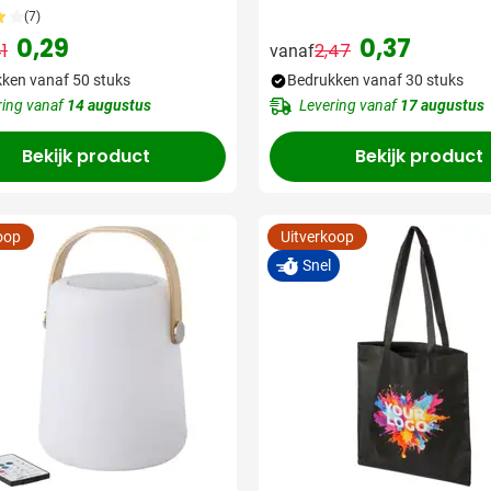
urig
(7)
0,29
0,37
41
2,47
vanaf
Normale prijs
Speciale prijs
Normale prijs
Speciale prijs
ken vanaf 50 stuks
Bedrukken vanaf 30 stuks
er Snelle levering:
ring vanaf
14 augustus
Levering vanaf
17 augustus
Bekijk product
Bekijk product
oop
Uitverkoop
Snel