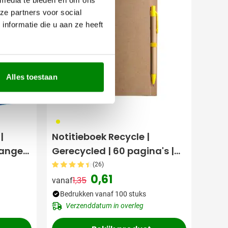
ze partners voor social
nformatie die u aan ze heeft
Alles toestaan
006
|
Notitieboek Recycle |
Lange
Gerecycled | 60 pagina's |
Gelinieerd | Met pen
(26)
0,61
1,35
vanaf
Normale prijs
Speciale prijs
Bedrukken vanaf 100 stuks
Verzenddatum in overleg