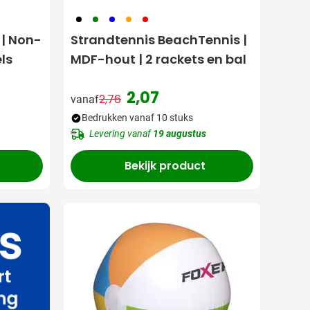
001
004
005
007
008
 | Non-
Strandtennis BeachTennis |
ls
MDF-hout | 2 rackets en bal
2,07
2,76
vanaf
Normale prijs
Speciale prijs
Bedrukken vanaf 10 stuks
Levering vanaf
19 augustus
Bekijk product