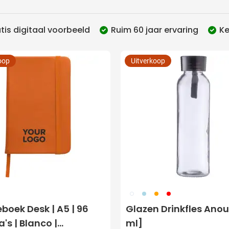
utdoor categorie
tis digitaal voorbeeld
Ruim 60 jaar ervaring
Ke
ome & Wellness categorie
 filter Bestelhoeveelheid:
en & Tafelen categorie
oop
Uitverkoop
inderen categorie
leding categorie
uurzaam categorie
spiratie categorie
ties & overig categorie
002
018
007
008
eboek Desk | A5 | 96
Glazen Drinkfles Ano
's | Blanco |
ml]