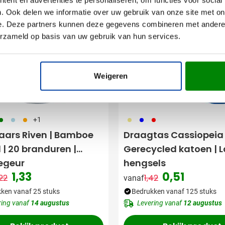
Snel
. Ook delen we informatie over uw gebruik van onze site met on
e. Deze partners kunnen deze gegevens combineren met andere i
erzameld op basis van uw gebruik van hun services.
Weigeren
04
018
007
013
005
008
+1
aars Riven | Bamboe
Draagtas Cassiopeia 
 | 20 branduren |
Gerecycled katoen | 
legeur
hengsels
1,33
0,51
22
1,42
vanaf
Normale prijs
Speciale prijs
Normale prijs
Speciale prijs
ken vanaf 25 stuks
Bedrukken vanaf 125 stuks
ring vanaf
14 augustus
Levering vanaf
12 augustus