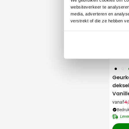
websiteverkeer te analyseren
media, adverteren en analys
verstrekt of die ze hebben v
001
002
0
Geurk
deksel
Vanil
4,
vanaf
Bedruk
Leve