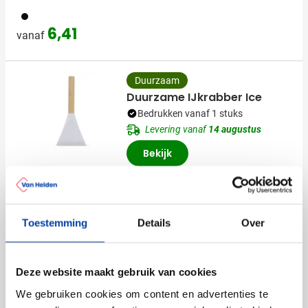
001
6,41
vanaf
Duurzaam
Duurzame IJkrabber Ice
Bedrukken vanaf 1 stuks
Levering vanaf
14 augustus
Bekijk
001
002
1,22
vanaf
Toestemming
Details
Over
Ijskrabber | Tarwestro |
Comfortabel handvat
Bedrukken vanaf 25 stuks
Deze website maakt gebruik van cookies
Levering vanaf
14 augustus
We gebruiken cookies om content en advertenties te