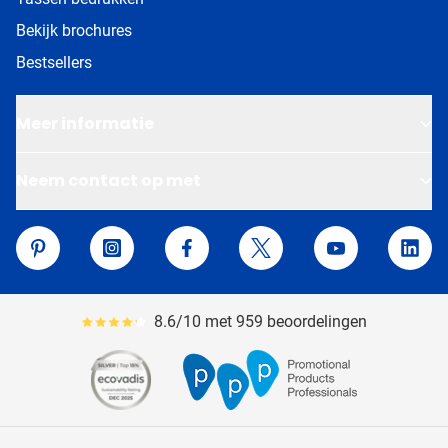
Bekijk brochures
Bestsellers
Meer informatie
Neem contact op met
Van Helden Relatiegeschenken
Pinterest
Instagram
Facebook
Twitter
YouTube
Linke
8.6/10 met 959 beoordelingen
Gemiddeld reviewpercentage is 86