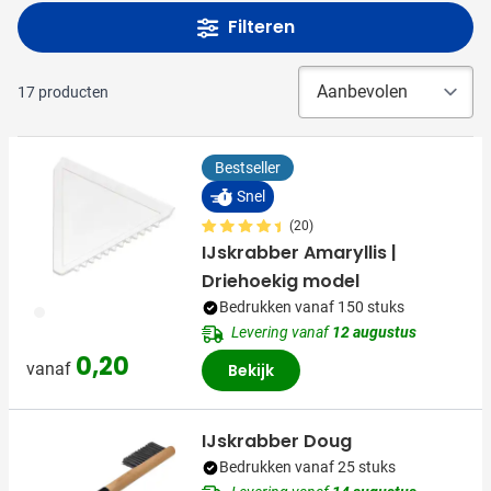
Filteren
17
producten
Bestseller
Snel
(20)
IJskrabber Amaryllis |
Driehoekig model
Bedrukken vanaf 150 stuks
002
Levering vanaf
12 augustus
0,20
vanaf
Bekijk
IJskrabber Doug
Bedrukken vanaf 25 stuks