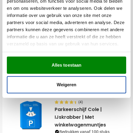
Bekijk
personaliseren, om functies voor social media te bieden
001
311
en om ons websiteverkeer te analyseren. Ook delen we
1,15
informatie over uw gebruik van onze site met onze
vanaf
partners voor social media, adverteren en analyse. Deze
partners kunnen deze gegevens combineren met andere
Gerecycled
informatie die u aan ze heeft verstrekt of die ze hebben
Ijskrabber | Gerecycled
verzameld op basis van uw gebruik van hun services.
Ocean Bound Plastic
Bedrukken vanaf 50 stuks
Levering vanaf
14 augustus
Alles toestaan
001
002
005
Bekijk
0,71
vanaf
Weigeren
(4)
Parkeerschijf Cole |
IJskrabber | Met
winkelwagenmuntjes
Bedrukken vanaf 100 stuks