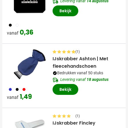
Levering vanaf
14 augustus
Bekijk
001
002
0,36
vanaf
(1)
IJskrabber Ashton | Met
fleecehandschoen
Bedrukken vanaf 50 stuks
Levering vanaf
18 augustus
023
001
008
Bekijk
1,49
vanaf
(1)
IJskrabber Fincley