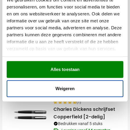
personaliseren, om functies voor social media te bieden
001
Bekijk
en om ons websiteverkeer te analyseren. Ook delen we
7,44
vanaf
informatie over uw gebruik van onze site met onze
partners voor social media, adverteren en analyse. Deze
partners kunnen deze gegevens combineren met andere
(1)
informatie die u aan ze heeft verstrekt of die ze hebben
Parker schrijfset Vector Steel
verzameld op basis van uw gebruik van hun services.
[2-delig]
Bedrukken vanaf 5 stuks
Levering vanaf
14 augustus
Alles toestaan
032
Bekijk
22,06
vanaf
Weigeren
(1)
Charles Dickens schrijfset
Copperfield [2-delig]
Bedrukken vanaf 5 stuks