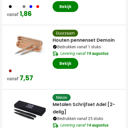
001
002
003
005
008
Bekijk
1,86
vanaf
Duurzaam
Houten pennenset Demoin
Bedrukken vanaf 1 stuks
Levering vanaf
19 augustus
Bekijk
945
7,57
vanaf
Nieuw
Metalen Schrijfset Adel [2-
delig]
Bedrukken vanaf 25 stuks
Levering vanaf
14 augustus