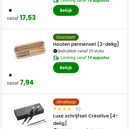
Levering vanaf
14 augustus
001
Bekijk
17,53
vanaf
Duurzaam
Houten pennenset [2-delig]
Bedrukken vanaf 25 stuks
Levering vanaf
14 augustus
Bekijk
011
7,94
vanaf
Uitverkoop
(1)
Luxe schrijfset Creative [4-
delig]