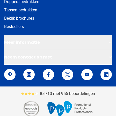
Doppers bedrukken
Tassen bedrukken
Bekijk brochures
Bestsellers
Meer informatie
Neem contact op met
Van Helden Relatiegeschenken
Pinterest
Instagram
Facebook
Twitter
YouTube
Linke
8.6/10 met 955 beoordelingen
Gemiddeld reviewpercentage is 86