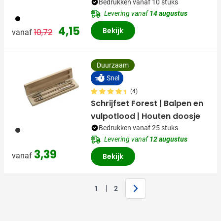
Bedrukken vanaf 10 stuks
Levering vanaf
14 augustus
050
Normale prijs
Speciale prijs
4,15
Bekijk
10,72
vanaf
Duurzaam
Snel
(4)
Schrijfset Forest | Balpen en
vulpotlood | Houten doosje
Bedrukken vanaf 25 stuks
011
Levering vanaf
12 augustus
3,39
vanaf
Bekijk
Volgende
1
2
Je leest momenteel pagina
Pagina