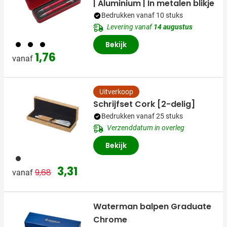
| Aluminium | In metalen blikje
Bedrukken vanaf 10 stuks
Levering vanaf
14 augustus
001
023
008
Bekijk
1,76
vanaf
Uitverkoop
Schrijfset Cork [2-delig]
Bedrukken vanaf 25 stuks
Verzenddatum in overleg
Bekijk
011
Normale prijs
Speciale prijs
3,31
9,68
vanaf
Waterman balpen Graduate
Chrome