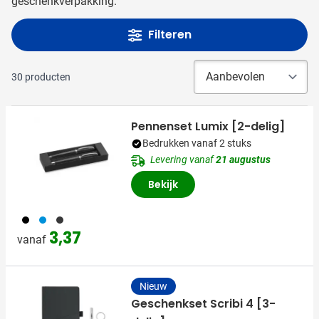
geschenkverpakking.
Filteren
30
producten
Pennenset Lumix [2-delig]
Bedrukken vanaf 2 stuks
Levering vanaf
21 augustus
Bekijk
001
002
003
3,37
vanaf
Nieuw
Geschenkset Scribi 4 [3-