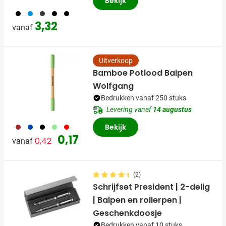
Bekijk
001
002
003
005
008
3,32
vanaf
Uitverkoop
Bamboe Potlood Balpen
Wolfgang
Bedrukken vanaf 250 stuks
Levering vanaf
14 augustus
011
023
001
029
008
Bekijk
Normale prijs
Speciale prijs
0,17
0,42
vanaf
(2)
Schrijfset President | 2-delig
| Balpen en rollerpen |
Geschenkdoosje
Bedrukken vanaf 10 stuks