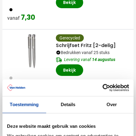
Bekijk
001
7,30
vanaf
Gerecycled
Schrijfset Fritz [2-delig]
Bedrukken vanaf 25 stuks
Levering vanaf
14 augustus
Bekijk
032
3,82
vanaf
Toestemming
Details
Over
Nieuw
Geschenkset Scribi 3 [3-
delig]
Deze website maakt gebruik van cookies
Bedrukken vanaf 1 stuks
We gebruiken cookies om content en advertenties te
Levering vanaf
19 augustus