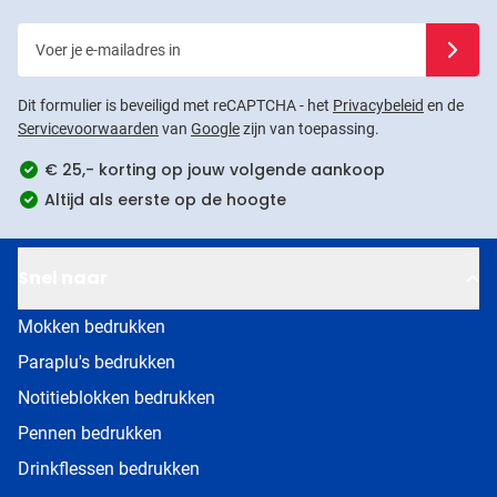
Voer je e-mailadres in
Schrijf j
Dit formulier is beveiligd met reCAPTCHA - het
Privacybeleid
en de
Servicevoorwaarden
van
Google
zijn van toepassing.
€ 25,- korting op jouw volgende aankoop
Altijd als eerste op de hoogte
Snel naar
Mokken bedrukken
Paraplu's bedrukken
Notitieblokken bedrukken
Pennen bedrukken
Drinkflessen bedrukken