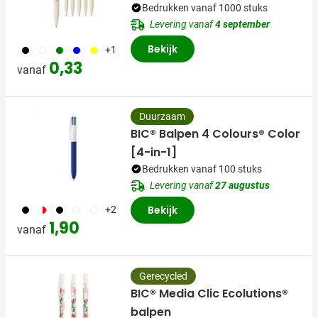
Bedrukken vanaf 1000 stuks
Levering vanaf
4 september
Bekijk
001
002
004
005
006
+1
0,33
vanaf
Duurzaam
BIC® Balpen 4 Colours® Color
[4-in-1]
Bedrukken vanaf 100 stuks
Levering vanaf
27 augustus
001
188
002
169
224
Bekijk
+2
1,90
vanaf
Gerecycled
BIC® Media Clic Ecolutions®
balpen