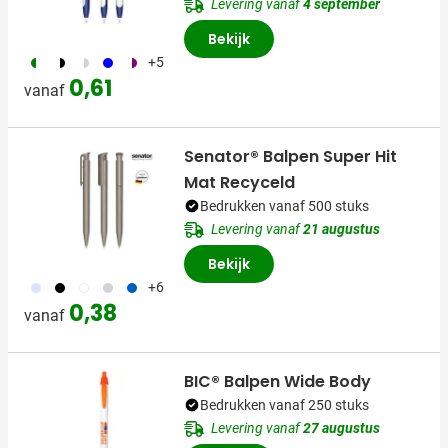
Levering vanaf
4 september
Bekijk
224
169
873
005
414
+5
0,61
vanaf
Senator® Balpen Super Hit
Mat Recyceld
Bedrukken vanaf 500 stuks
Levering vanaf
21 augustus
Bekijk
353
001
002
355
005
+6
0,38
vanaf
BIC® Balpen Wide Body
Bedrukken vanaf 250 stuks
Levering vanaf
27 augustus