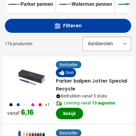
Parker pennen
Waterman pennen
St
Filteren
176
producten
Bestseller
Snel
Parker balpen Jotter Special
Recycle
Bedrukken vanaf 5 stuks
Levering vanaf
13 augustus
001
023
002
117
008
+1
6,16
vanaf
Bekijk
Bestseller