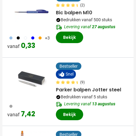
(2)
Bic balpen M10
Bedrukken vanaf 500 stuks
Levering vanaf
27 augustus
Bekijk
363
001
002
005
007
+3
0,33
vanaf
Bestseller
Snel
(9)
Parker balpen Jotter steel
Bedrukken vanaf 5 stuks
Levering vanaf
13 augustus
032
7,42
Bekijk
vanaf
Bestseller