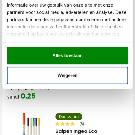
Levering vanaf
17 augustus
informatie over uw gebruik van onze site met onze
partners voor social media, adverteren en analyse. Deze
Bekijk
partners kunnen deze gegevens combineren met andere
001
530
002
004
005
+6
0,22
informatie die u aan ze heeft verstrekt of die ze hebben
vanaf
verzameld op basis van uw gebruik van hun services.
(5)
Balpen S30
Alles toestaan
Bedrukken vanaf 500 stuks
Levering vanaf
17 augustus
Weigeren
Bekijk
187
188
169
224
974
+1
0,25
vanaf
Duurzaam
(8)
Balpen Ingeo Eco