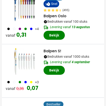
Snel
(495)
Balpen Oslo
Bedrukken vanaf 100 stuks
Levering vanaf
13 augustus
001
002
024
004
005
+4
0,31
Bekijk
vanaf
Balpen S!
Bedrukken vanaf 1000 stuks
Levering vanaf
4 september
Bekijk
001
002
004
005
006
+3
Normale prijs
Speciale prijs
0,07
0,36
vanaf
Bestseller