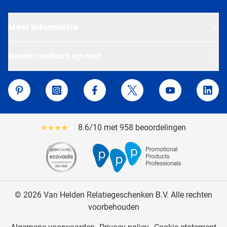
Meer informatie
Neem contact op met
Van Helden Relatiegeschenken
Pinterest
Instagram
Facebook
Twitter
YouTube
Linke
8.6/10 met 958 beoordelingen
Gemiddeld reviewpercentage is 86
© 2026 Van Helden Relatiegeschenken B.V. Alle rechten
voorbehouden