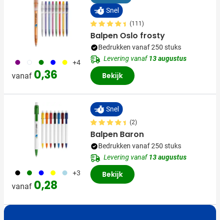
Snel
(111)
Balpen Oslo frosty
Bedrukken vanaf 250 stuks
Levering vanaf
13 augustus
024
002
004
005
006
+4
0,36
Bekijk
vanaf
Snel
(2)
Balpen Baron
Bedrukken vanaf 250 stuks
Levering vanaf
13 augustus
001
004
005
006
018
+3
Bekijk
0,28
vanaf