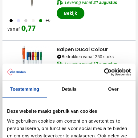
Levering vanaf
21 augustus
Bekijk
001
353
355
311
004
+6
0,77
vanaf
Balpen Ducal Colour
Bedrukken vanaf 250 stuks
Levering vanaf
17 augustus
Bekijk
Toestemming
Details
Over
001
004
005
006
018
+2
0,29
vanaf
Deze website maakt gebruik van cookies
(5)
We gebruiken cookies om content en advertenties te
Balpen S45
personaliseren, om functies voor social media te bieden
Bedrukken vanaf 250 stuks
en om ons websiteverkeer te analyseren. Ook delen we