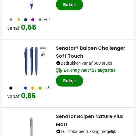
Bekijk
709
192
193
194
197
+61
0,55
vanaf
Senator® Balpen Challenger
Soft Touch
Bedrukken vanaf 500 stuks
Levering vanaf
21 augustus
Bekijk
001
002
005
007
029
+3
0,86
vanaf
Senator Balpen Nature Plus
Matt
Full color bedrukking mogelijk