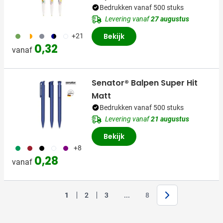
Bedrukken vanaf 500 stuks
Levering vanaf
27 augustus
191
192
197
155
872
Bekijk
+21
0,32
vanaf
Senator® Balpen Super Hit
Matt
Bedrukken vanaf 500 stuks
Levering vanaf
21 augustus
Bekijk
060
371
001
002
024
+8
0,28
vanaf
Volgende
Jump forward
1
2
3
...
8
Je leest momenteel pagina
Pagina
Pagina
Pagina