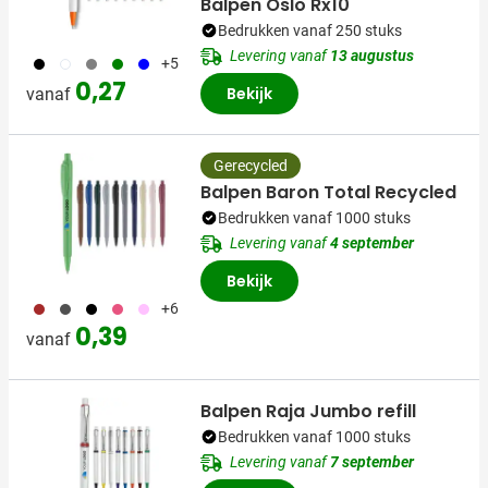
Balpen Oslo Rx10
Bedrukken vanaf 250 stuks
Levering vanaf
13 augustus
001
002
003
004
005
+5
0,27
Bekijk
vanaf
Gerecycled
Balpen Baron Total Recycled
Bedrukken vanaf 1000 stuks
Levering vanaf
4 september
Bekijk
011
099
001
771
376
+6
0,39
vanaf
Balpen Raja Jumbo refill
Bedrukken vanaf 1000 stuks
Levering vanaf
7 september