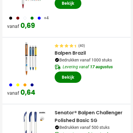
Bekijk
001
068
002
004
005
+4
0,69
vanaf
(40)
Balpen Brazil
Bedrukken vanaf 1000 stuks
Levering vanaf
17 augustus
Bekijk
005
006
007
307
0,64
vanaf
Senator® Balpen Challenger
Polished Basic SG
Bedrukken vanaf 500 stuks