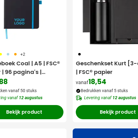
06
018
007
001
+2
eboek Coal | A5 | FSC®
Geschenkset Kurt [3-
 | 96 pagina's |
| FSC® papier
eerd
,88
18,54
vanaf
ken vanaf 50 stuks
Bedrukken vanaf 5 stuks
ring vanaf
12 augustus
Levering vanaf
12 augustus
Bekijk product
Bekijk product