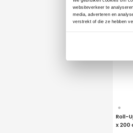
websiteverkeer te analyseren
media, adverteren en analys
verstrekt of die ze hebben v
Nieuw
032
Roll-U
x 200