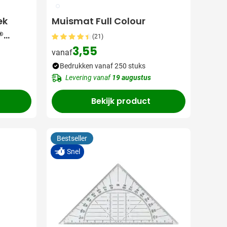
009
ek
Muismat Full Colour
®
(21)
3,55
vanaf
Bedrukken vanaf 250 stuks
Levering vanaf
19 augustus
Bekijk product
Bestseller
Snel