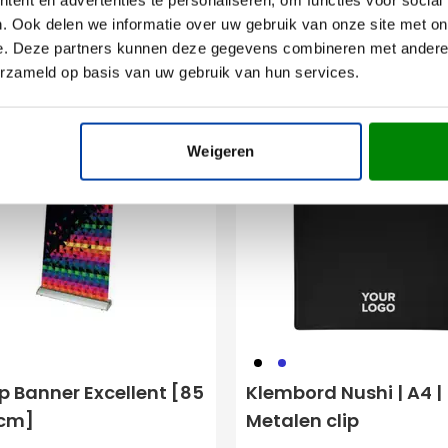
. Ook delen we informatie over uw gebruik van onze site met on
Bekijk product
e. Deze partners kunnen deze gegevens combineren met andere i
erzameld op basis van uw gebruik van hun services.
Weigeren
001
023
p Banner Excellent [85
Klembord Nushi | A4 |
 cm]
Metalen clip