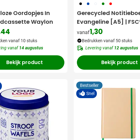
001
023
002
004
008
loze Oordopjes In
Gerecycled Notitiebo
dcassette Waylon
Evangeline [A5] | FSC
papier
,44
1,30
vanaf
ken vanaf 10 stuks
Bedrukken vanaf 50 stuks
ring vanaf
14 augustus
Levering vanaf
12 augustus
Bekijk product
Bekijk product
Bestseller
Snel