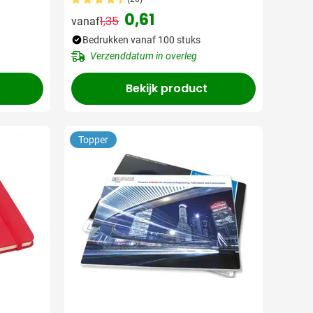
Gelinieerd | Met pen
0,61
1,35
vanaf
Normale prijs
Speciale prijs
Bedrukken vanaf 100 stuks
Verzenddatum in overleg
Bekijk product
Topper