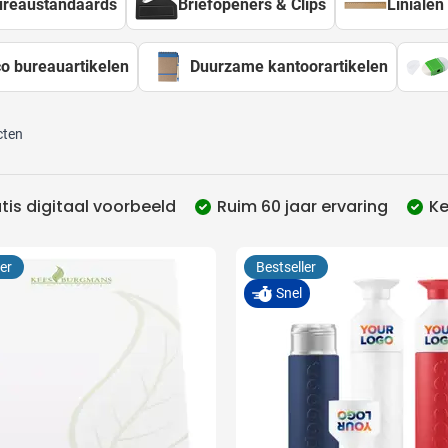
ureaustandaards
Briefopeners & Clips
Linialen
utdoor categorie
o bureauartikelen
Duurzame kantoorartikelen
ome & Wellness categorie
 filter Bestelhoeveelheid:
en & Tafelen categorie
cten
inderen categorie
leding categorie
tis digitaal voorbeeld
Ruim 60 jaar ervaring
Ke
uurzaam categorie
spiratie categorie
er
Bestseller
Snel
ties & overig categorie