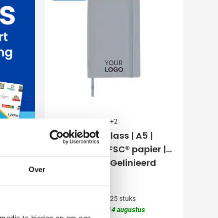
001
002
003
004
005
+2
Notitieboek Class | A5 |
Gerecycled | FSC® papier |
80 pagina's | Gelinieerd
Over
2,07
vanaf
Bedrukken vanaf 25 stuks
Levering vanaf
14 augustus
 media te bieden en om ons