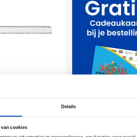
02
970
004
+4
l Renzo [30 cm]
Details
,47
ken vanaf 250 stuks
 van cookies
ring vanaf
25 augustus
ent en advertenties te personaliseren, om functies voor social