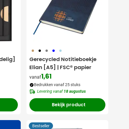
011
001
003
005
018
delig]
Gerecycled Notitieboekje
Elian [A5] | FSC® papier
1,61
vanaf
Bedrukken vanaf 25 stuks
Levering vanaf
18 augustus
Bekijk product
Bestseller