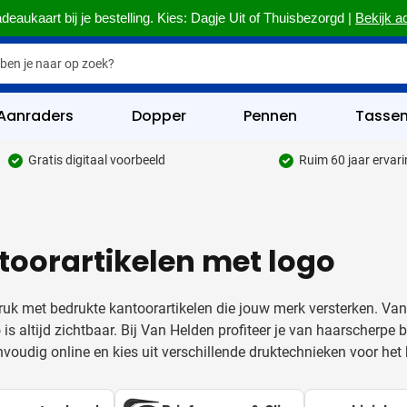
deaukaart bij je bestelling. Kies: Dagje Uit of Thuisbezorgd |
Bekijk a
Aanraders
Dopper
Pennen
Tasse
Gratis digitaal voorbeeld
Ruim 60 jaar ervar
hrijfwaren categorie
kelijk & Kantoor categorie
toorartikelen met logo
rinkwaren categorie
eggevertjes categorie
uk met bedrukte kantoorartikelen die jouw merk versterken. Va
ultimedia categorie
is altijd zichtbaar. Bij Van Helden profiteer je van haarscherpe b
nvoudig online en kies uit verschillende druktechnieken voor het 
assen categorie
reedschap & Veiligheid categorie