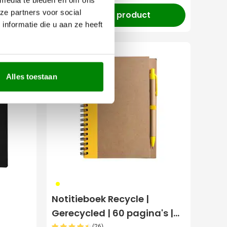
ze partners voor social
Bekijk product
nformatie die u aan ze heeft
Uitverkoop
Alles toestaan
006
Notitieboek Recycle |
Gerecycled | 60 pagina's |
(26)