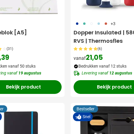
er Snelle levering:
773
886
721
887
888
+3
eblok [A5]
Dopper Insulated | 58
RVS | Thermosfles
(31)
(6)
,39
21,05
vanaf
ken vanaf 50 stuks
Bedrukken vanaf 12 stuks
ring vanaf
19 augustus
Levering vanaf
12 augustus
Bekijk product
Bekijk product
er
Bestseller
Snel