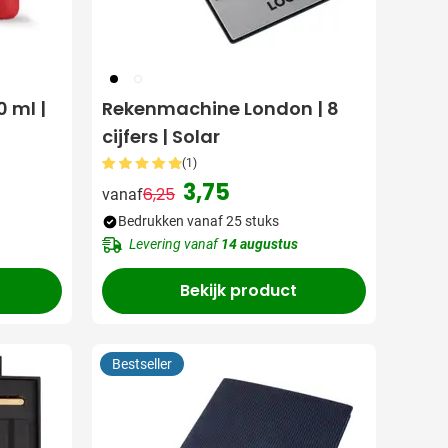
001
002
0 ml |
Rekenmachine London | 8
cijfers | Solar
(1)
3,75
6,25
vanaf
Normale prijs
Speciale prijs
Bedrukken vanaf 25 stuks
Levering vanaf
14 augustus
Bekijk product
Bestseller