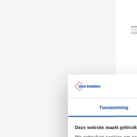
001
024
0
Liniaa
Toestemming
0
vanaf
Bedruk
Deze website maakt gebruik
Leve
We gebruiken cookies om cont