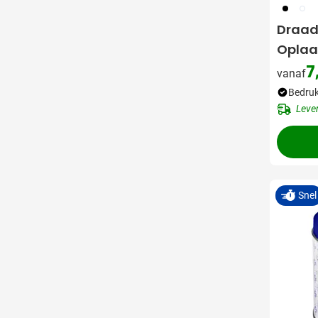
001
002
Draad
Oplaa
7
vanaf
Bedruk
Leve
Snel