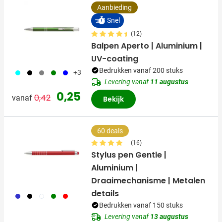
Aanbieding
Snel
(12)
Balpen Aperto | Aluminium |
UV-coating
Bedrukken vanaf 200 stuks
166
001
003
004
005
+3
Levering vanaf
11 augustus
Normale prijs
Speciale prijs
0,25
0,42
vanaf
Bekijk
60 deals
(16)
Stylus pen Gentle |
Aluminium |
Draaimechanisme | Metalen
details
023
001
002
004
008
Bedrukken vanaf 150 stuks
Levering vanaf
13 augustus