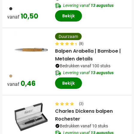
Levering vanaf
13 augustus
011
10,50
Bekijk
vanaf
Duurzaam
(8)
Balpen Arabella | Bamboe |
Metalen details
Bedrukken vanaf 100 stuks
Levering vanaf
13 augustus
011
0,46
Bekijk
vanaf
(3)
Charles Dickens balpen
Rochester
Bedrukken vanaf 10 stuks
Levering vanaf
13 augustus