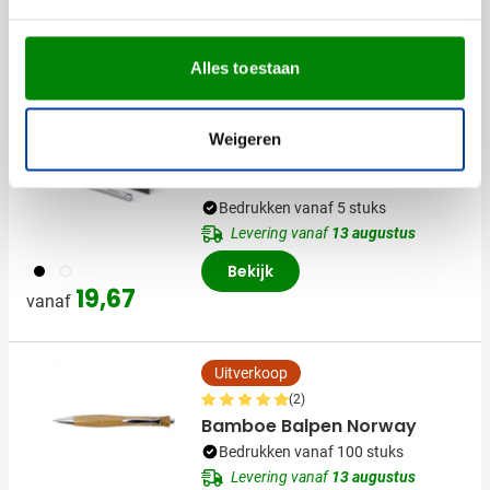
Levering vanaf
11 augustus
Normale prijs
Speciale prijs
0,41
0,57
vanaf
Bekijk
Alles toestaan
(3)
Weigeren
Parker Urban balpen
stainless steel
Bedrukken vanaf 5 stuks
Levering vanaf
13 augustus
306
032
Bekijk
19,67
vanaf
Uitverkoop
(2)
Bamboe Balpen Norway
Bedrukken vanaf 100 stuks
Levering vanaf
13 augustus