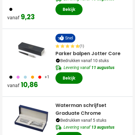
001
Bekijk
9,23
vanaf
Snel
(1)
Parker balpen Jotter Core
Bedrukken vanaf 10 stuks
Levering vanaf
11 augustus
001
354
018
007
008
+1
Bekijk
10,86
vanaf
Waterman schrijfset
Graduate Chrome
Bedrukken vanaf 5 stuks
Levering vanaf
13 augustus