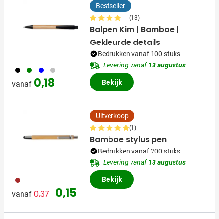
Bestseller
(13)
Balpen Kim | Bamboe |
Gekleurde details
Bedrukken vanaf 100 stuks
Levering vanaf
13 augustus
001
004
005
032
0,18
Bekijk
vanaf
Uitverkoop
(1)
Bamboe stylus pen
Bedrukken vanaf 200 stuks
Levering vanaf
13 augustus
Bekijk
011
Normale prijs
Speciale prijs
0,15
0,37
vanaf