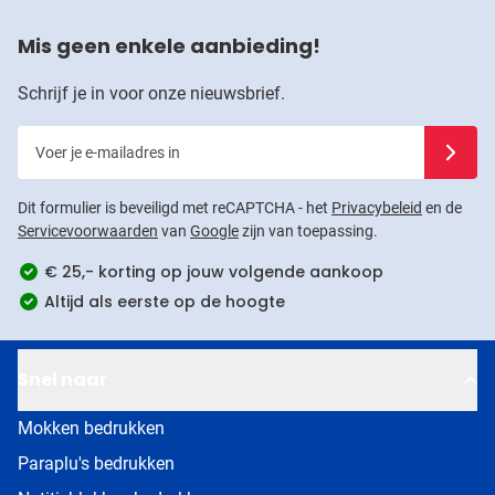
Mis geen enkele aanbieding!
Schrijf je in voor onze nieuwsbrief.
Voer je e-mailadres in
Schrijf j
Dit formulier is beveiligd met reCAPTCHA - het
Privacybeleid
en de
Servicevoorwaarden
van
Google
zijn van toepassing.
€ 25,- korting op jouw volgende aankoop
Altijd als eerste op de hoogte
Snel naar
Mokken bedrukken
Paraplu's bedrukken