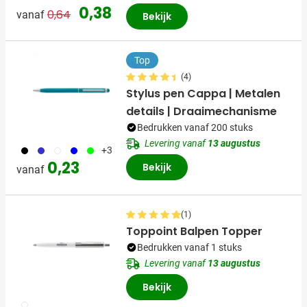
Normale prijs
Speciale prijs
0,38
0,64
vanaf
Bekijk
Top
(4)
Stylus pen Cappa | Metalen
details | Draaimechanisme
Bedrukken vanaf 200 stuks
Levering vanaf
13 augustus
001
023
002
005
019
+3
0,23
Bekijk
vanaf
(1)
Toppoint Balpen Topper
Bedrukken vanaf 1 stuks
Levering vanaf
13 augustus
Bekijk
002