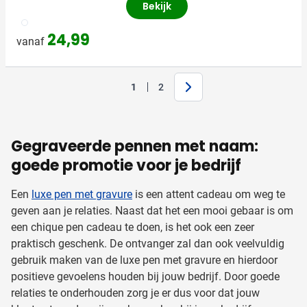
Bekijk
032
24,99
vanaf
Volgende
1
2
Je leest momenteel pagina
Pagina
Gegraveerde pennen met naam:
goede promotie voor je bedrijf
Een
luxe pen met gravure
is een attent cadeau om weg te
geven aan je relaties. Naast dat het een mooi gebaar is om
een chique pen cadeau te doen, is het ook een zeer
praktisch geschenk. De ontvanger zal dan ook veelvuldig
gebruik maken van de luxe pen met gravure en hierdoor
positieve gevoelens houden bij jouw bedrijf. Door goede
relaties te onderhouden zorg je er dus voor dat jouw