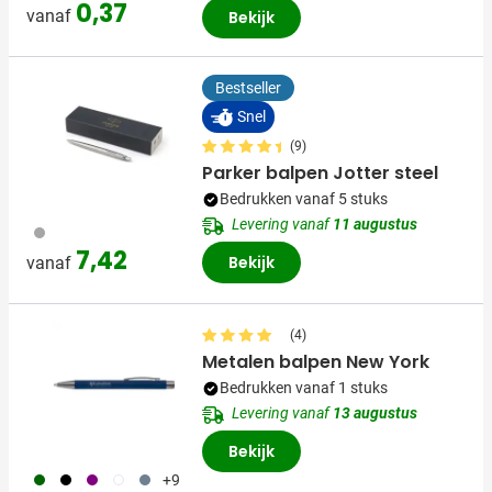
0,37
vanaf
Bekijk
Bestseller
Snel
(9)
Parker balpen Jotter steel
Bedrukken vanaf 5 stuks
Levering vanaf
11 augustus
032
7,42
Bekijk
vanaf
(4)
Metalen balpen New York
Bedrukken vanaf 1 stuks
Levering vanaf
13 augustus
Bekijk
060
001
024
002
003
+9