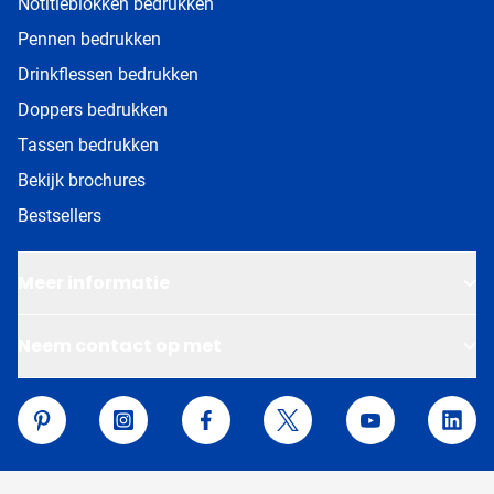
Notitieblokken bedrukken
Pennen bedrukken
Drinkflessen bedrukken
Doppers bedrukken
Tassen bedrukken
Bekijk brochures
Bestsellers
Meer informatie
Neem contact op met
Van Helden Relatiegeschenken
Pinterest
Instagram
Facebook
Twitter
YouTube
Linke