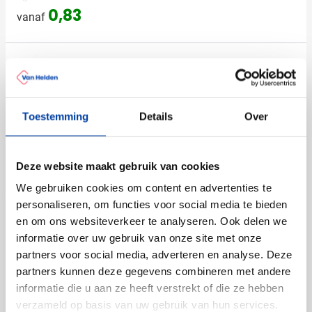
0,83
vanaf
(10)
Balpen Aperto | Aluminium |
Rubberen afwerking
Bedrukken vanaf 150 stuks
Toestemming
Details
Over
Levering vanaf
13 augustus
001
023
002
Bekijk
Deze website maakt gebruik van cookies
0,32
vanaf
We gebruiken cookies om content en advertenties te
personaliseren, om functies voor social media te bieden
Aanbieding
en om ons websiteverkeer te analyseren. Ook delen we
informatie over uw gebruik van onze site met onze
Snel
partners voor social media, adverteren en analyse. Deze
(1)
partners kunnen deze gegevens combineren met andere
Stylus pen Formentera |
informatie die u aan ze heeft verstrekt of die ze hebben
Gekleurde stylus
verzameld op basis van uw gebruik van hun services.
Bedrukken vanaf 150 stuks
023
002
871
006
007
+5