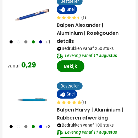
Bestseller
Snel
(1)
Balpen Alexander |
Aluminium | Roségouden
details
001
002
003
004
536
+1
Bedrukken vanaf 250 stuks
Levering vanaf
11 augustus
0,29
vanaf
Bekijk
Bestseller
Snel
(1)
Balpen Harvy | Aluminium |
Rubberen afwerking
Bedrukken vanaf 100 stuks
001
002
003
004
005
+3
Levering vanaf
11 augustus