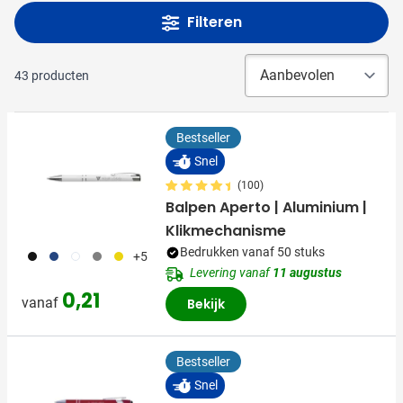
Filteren
43
producten
Bestseller
Snel
(100)
Balpen Aperto | Aluminium |
Klikmechanisme
Bedrukken vanaf 50 stuks
001
023
002
003
006
+5
Levering vanaf
11 augustus
0,21
vanaf
Bekijk
Bestseller
Snel