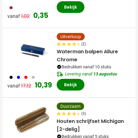
Bekijk
011
Normale prijs
Speciale prijs
0,35
1,02
vanaf
Uitverkoop
(2)
Waterman balpen Allure
Chrome
Bedrukken vanaf 10 stuks
Levering vanaf
13 augustus
001
005
008
032
Normale prijs
Speciale prijs
10,39
Bekijk
17,12
vanaf
Duurzaam
(5)
Houten schrijfset Michigan
[2-delig]
Bedrukken vanaf 5 stuks