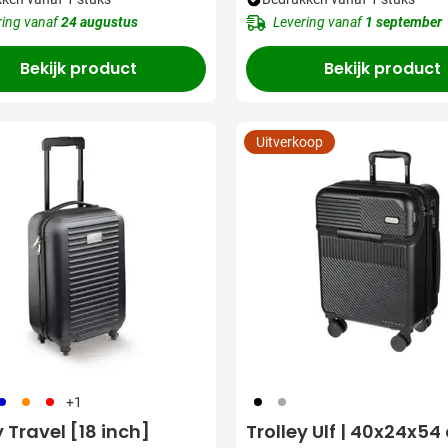
ring vanaf
24 augustus
Levering vanaf
1 september
Bekijk product
Bekijk product
Uitverkoop
05
007
008
001
491
+1
y Travel [18 inch]
Trolley Ulf | 40x24x54