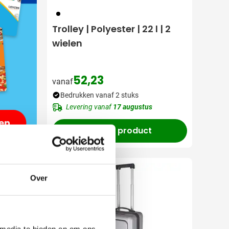
001
Trolley | Polyester | 22 l | 2
wielen
52,23
vanaf
Bedrukken vanaf 2 stuks
Levering vanaf
17 augustus
Bekijk product
Gerecycled
Over
 media te bieden en om ons