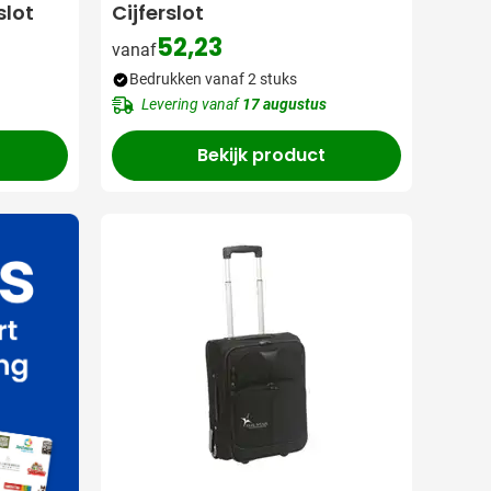
slot
Cijferslot
52,23
vanaf
s
Bedrukken vanaf 2 stuks
Levering vanaf
17 augustus
Bekijk product