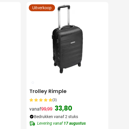
Uitverkoop
002
Trolley Rimple
(3)
33,80
99,99
vanaf
js
Normale prijs
Speciale prijs
Bedrukken vanaf 2 stuks
Levering vanaf
17 augustus