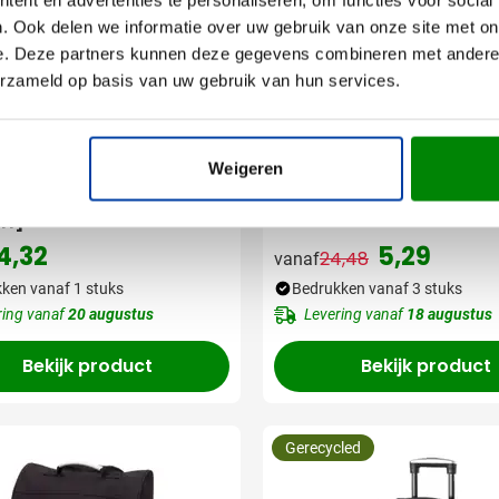
. Ook delen we informatie over uw gebruik van onze site met on
e. Deze partners kunnen deze gegevens combineren met andere i
erzameld op basis van uw gebruik van hun services.
008
Weigeren
ugzak Trolley Dalvik
Koeltas Trolley
ch]
4,32
5,29
24,48
vanaf
Normale prijs
Speciale prij
ken vanaf 1 stuks
Bedrukken vanaf 3 stuks
ring vanaf
20 augustus
Levering vanaf
18 augustus
Bekijk product
Bekijk product
Gerecycled