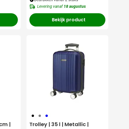
Levering vanaf
18 augustus
Bekijk product
001
003
005
 cm |
Trolley | 35 l | Metallic |