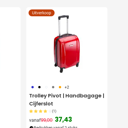
Uitverkoop
023
001
002
003
007
+2
Trolley Pivot | Handbagage |
Cijferslot
(1)
37,43
99,00
vanaf
Normale prijs
Speciale prijs
Bedrukken vanaf 2 stuks