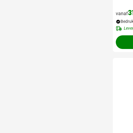
3
vanaf
Bedruk
Leve