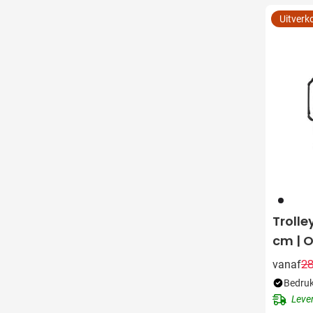
Uitverk
001
Trolle
cm | O
28
vanaf
Bedruk
Leve