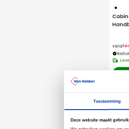
001
Cabin t
Handb
4
vanaf
Bedruk
Leve
Gerecyc
Toestemming
Deze website maakt gebruik
We gebruiken cookies om cont