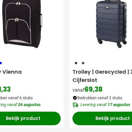
05
001
005
y Vienna
Trolley | Gerecycled | 3
Cijferslot
1,33
69,38
vanaf
ken vanaf 6 stuks
Bedrukken vanaf 2 stuks
ring vanaf
26 augustus
Levering vanaf
17 augustus
Bekijk product
Bekijk product