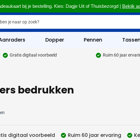
deaukaart bij je bestelling. Kies: Dagje Uit of Thuisbezorgd |
Bekijk a
Aanraders
Dopper
Pennen
Tasse
Gratis digitaal voorbeeld
Ruim 60 jaar ervar
hrijfwaren categorie
kelijk & Kantoor categorie
fers bedrukken
rinkwaren categorie
eggevertjes categorie
ultimedia categorie
ten
assen categorie
tis digitaal voorbeeld
Ruim 60 jaar ervaring
Ke
reedschap & Veiligheid categorie