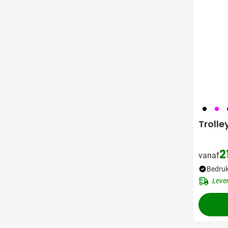
001
046
0
Trolle
2
vanaf
Bedruk
Leve