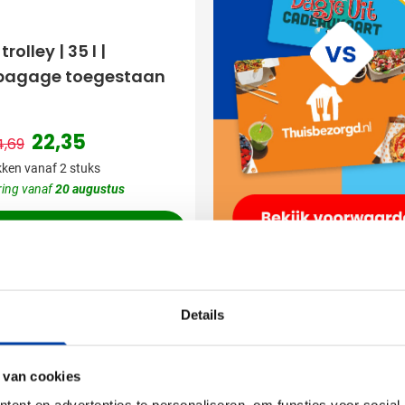
rolley | 35 l |
agage toegestaan
22,35
4,69
Normale prijs
Speciale prijs
ken vanaf 2 stuks
ring vanaf
20 augustus
Bekijk product
led
Uitverkoop
Details
 van cookies
ent en advertenties te personaliseren, om functies voor social