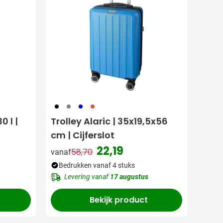
001
003
005
028
0 l |
Trolley Alaric | 35x19,5x56
cm | Cijferslot
22,19
58,70
vanaf
Normale prijs
Speciale prijs
Bedrukken vanaf 4 stuks
Levering vanaf
17 augustus
Bekijk product