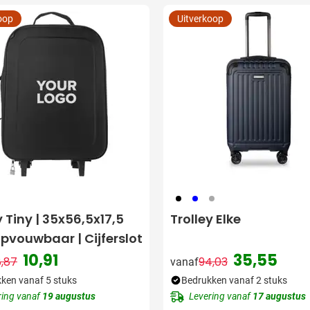
oop
Uitverkoop
001
005
491
y Tiny | 35x56,5x17,5
Trolley Elke
pvouwbaar | Cijferslot
10,91
35,55
,87
94,03
vanaf
Normale prijs
Speciale prijs
Normale prijs
Speciale pri
ken vanaf 5 stuks
Bedrukken vanaf 2 stuks
ring vanaf
19 augustus
Levering vanaf
17 augustus