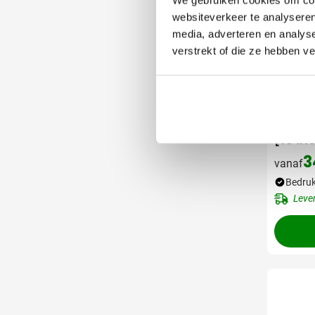
websiteverkeer te analyseren
media, adverteren en analys
verstrekt of die ze hebben v
001
rPET R
[15 in
3
vanaf
Bedruk
Leve