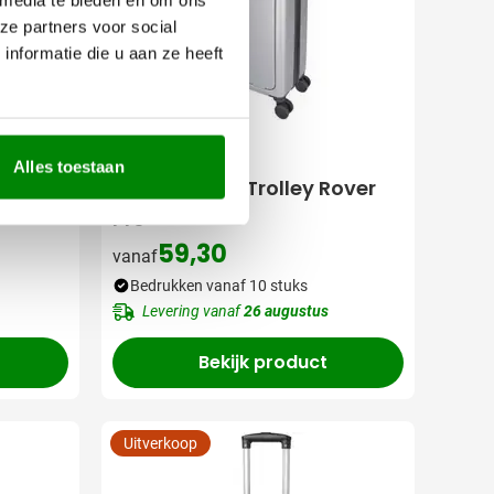
ze partners voor social
nformatie die u aan ze heeft
001
032
Alles toestaan
Gerecyclede Trolley Rover
Pro
59,30
vanaf
s
Bedrukken vanaf 10 stuks
Levering vanaf
26 augustus
Bekijk product
Uitverkoop