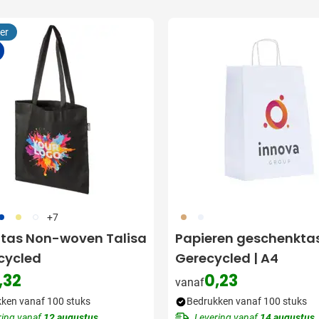
utdoor categorie
er
ome & Wellness categorie
 filter Bestelhoeveelheid:
en & Tafelen categorie
inderen categorie
leding categorie
uurzaam categorie
spiratie categorie
23
013
002
011
002
+7
ties & overig categorie
tas Non-woven Talisa
Papieren geschenktas
er Snelle levering:
cycled
Gerecycled | A4
,32
0,23
vanaf
ken vanaf 100 stuks
Bedrukken vanaf 100 stuks
ring vanaf
12 augustus
Levering vanaf
14 augustus