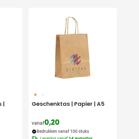
011
002
 |
Geschenktas | Papier | A5
0,20
vanaf
Bedrukken vanaf 100 stuks
Levering vanaf
14 augustus