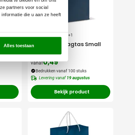
ze partners voor social
nformatie die u aan ze heeft
001
002
090
007
018
+1
[B5]
Papieren draagtas Small
Alles toestaan
0,49
vanaf
Bedrukken vanaf 100 stuks
Levering vanaf
19 augustus
Bekijk product