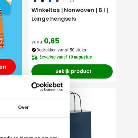
011
001
023
024
002
+7
Winkeltas | Nonwoven | 8 l |
Lange hengsels
0,65
vanaf
Bedrukken vanaf 50 stuks
Levering vanaf
19 augustus
Bekijk product
Over
 media te bieden en om ons