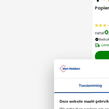
001
002
0
Papier
0
vanaf
Bedruk
Leve
Nieuw
Toestemming
Deze website maakt gebruik
We gebruiken cookies om cont