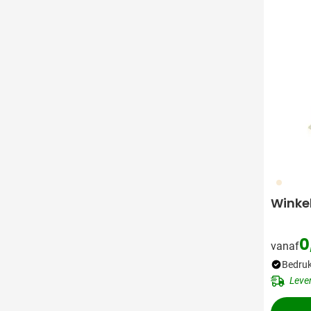
604
Winkel
0
vanaf
Bedruk
Leve