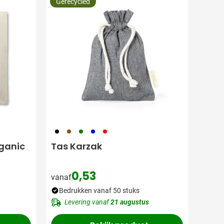
Gerecycled
001
311
004
005
008
ganic
Tas Karzak
0,53
vanaf
Bedrukken vanaf 50 stuks
Levering vanaf
21 augustus