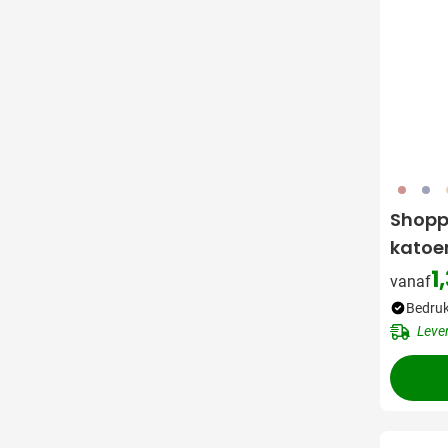
003
005
3
Shopp
katoen
1
vanaf
Bedruk
Leve