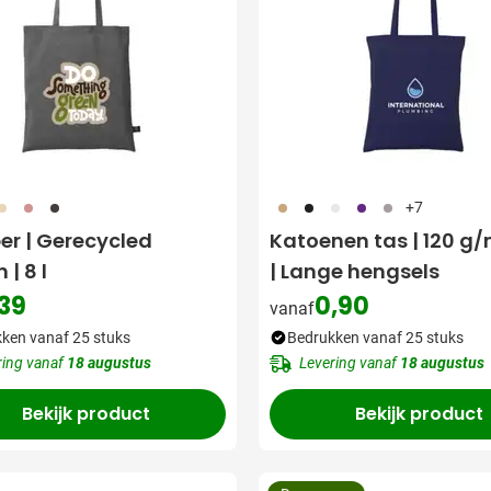
57
008
491
011
001
002
024
003
+7
er | Gerecycled
Katoenen tas | 120 g/m
 | 8 l
| Lange hengsels
,39
0,90
vanaf
ken vanaf 25 stuks
Bedrukken vanaf 25 stuks
ring vanaf
18 augustus
Levering vanaf
18 augustus
Bekijk product
Bekijk product