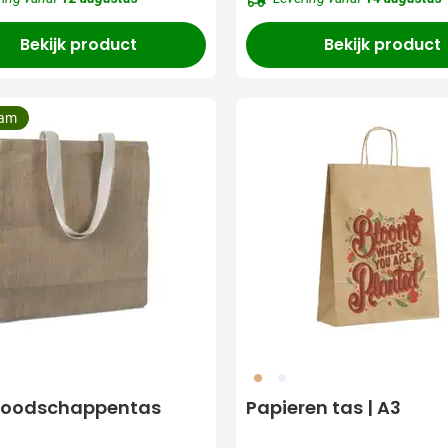
er Grammage:
Bekijk product
Bekijk product
aam
011
002
boodschappentas
Papieren tas | A3