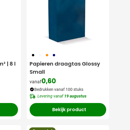
001
002
007
307
² | 8 l
Papieren draagtas Glossy
Small
0,60
vanaf
Bedrukken vanaf 100 stuks
Levering vanaf
19 augustus
Bekijk product