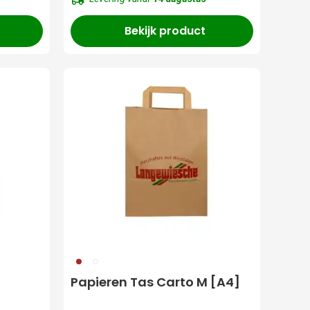
Bekijk product
011
002
Papieren Tas Carto M [A4]