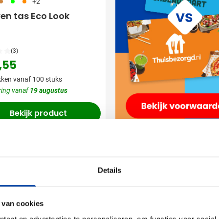
90
029
007
+2
en tas Eco Look
(3)
,55
ken vanaf 100 stuks
ring vanaf
19 augustus
Bekijk product
Details
 van cookies
ent en advertenties te personaliseren, om functies voor social