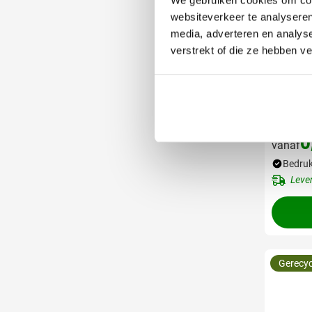
websiteverkeer te analyseren
media, adverteren en analys
verstrekt of die ze hebben v
031
Papie
[18x8
0
vanaf
Bedruk
Leve
Gerecyc