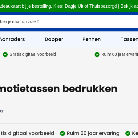
deaukaart bij je bestelling. Kies: Dagje Uit of Thuisbezorgd |
Bekijk a
Aanraders
Dopper
Pennen
Tasse
Gratis digitaal voorbeeld
Ruim 60 jaar ervar
hrijfwaren categorie
kelijk & Kantoor categorie
motietassen bedrukken
rinkwaren categorie
eggevertjes categorie
ultimedia categorie
ten
assen categorie
tis digitaal voorbeeld
Ruim 60 jaar ervaring
Ke
reedschap & Veiligheid categorie