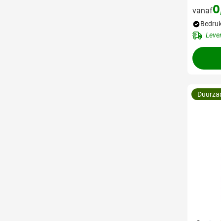
0
vanaf
Bedruk
Leve
Duurz