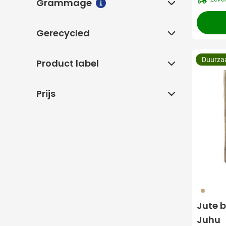
Grammage
Grammage
Meer informatie over filt
Gerecycled
Gerecycled
Duurz
Product label
Product label
Prijs
Prijs
357
Jute 
Juhu