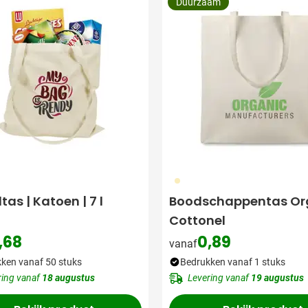
Duurzaam
357
tas | Katoen | 7 l
Boodschappentas Or
Cottonel
,68
0,89
vanaf
ken vanaf 50 stuks
Bedrukken vanaf 1 stuks
ring vanaf
18 augustus
Levering vanaf
19 augustus