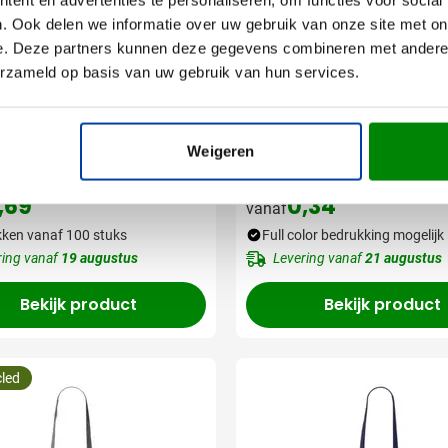
. Ook delen we informatie over uw gebruik van onze site met on
e. Deze partners kunnen deze gegevens combineren met andere i
erzameld op basis van uw gebruik van hun services.
011
002
ren cadeautas
Papieren Tas Carto S 
Weigeren
x24cm]
,69
0,34
vanaf
ken vanaf 100 stuks
Full color bedrukking mogelijk
ring vanaf
19 augustus
Levering vanaf
21 augustus
Bekijk product
Bekijk product
led