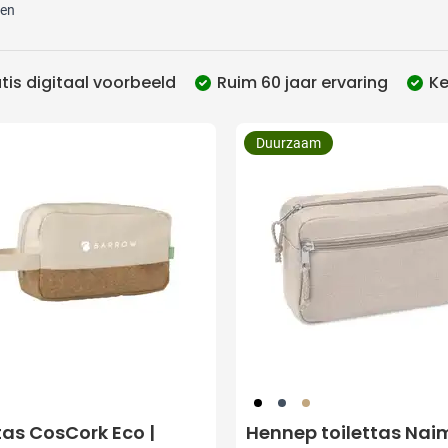
ten
utdoor categorie
ome & Wellness categorie
tis digitaal voorbeeld
Ruim 60 jaar ervaring
Ke
 filter Bestelhoeveelheid:
en & Tafelen categorie
Duurzaam
inderen categorie
leding categorie
uurzaam categorie
spiratie categorie
ties & overig categorie
001
005
357
tas CosCork Eco |
Hennep toilettas Nai