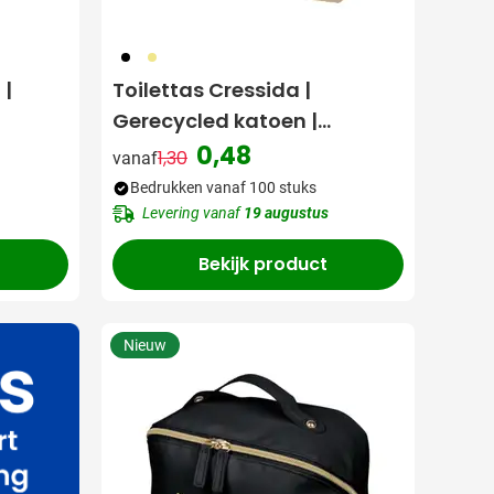
001
013
 |
Toilettas Cressida |
Gerecycled katoen |
Ritssluiting
0,48
1,30
vanaf
Normale prijs
Speciale prijs
Bedrukken vanaf 100 stuks
Levering vanaf
19 augustus
Bekijk product
Nieuw