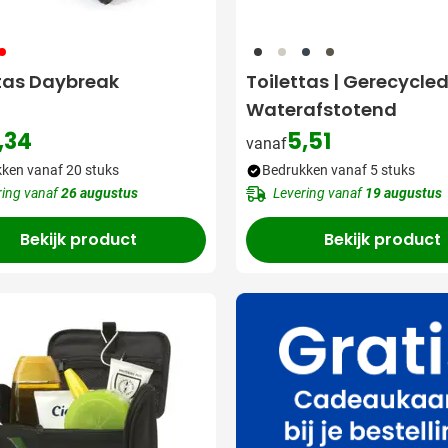
08
001
357
536
060
ttas Daybreak
Toilettas | Gerecycled
Waterafstotend
,34
5,51
vanaf
ken vanaf 20 stuks
Bedrukken vanaf 5 stuks
ring vanaf
26 augustus
Levering vanaf
19 augustus
Bekijk product
Bekijk product