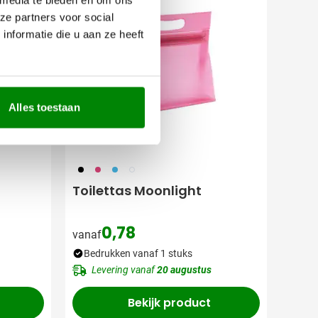
ze partners voor social
nformatie die u aan ze heeft
Alles toestaan
001
046
005
021
Toilettas Moonlight
0,78
vanaf
Bedrukken vanaf 1 stuks
Levering vanaf
20 augustus
Bekijk product