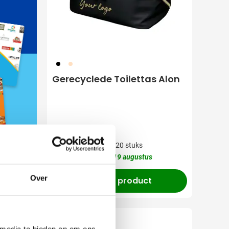
001
357
Gerecyclede Toilettas Alon
3,91
vanaf
Bedrukken vanaf 20 stuks
Levering vanaf
19 augustus
Over
Bekijk product
 media te bieden en om ons