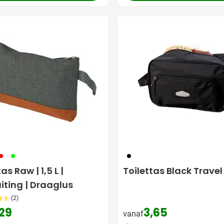
08
019
001
as Raw | 1,5 L |
Toilettas Black Travel
uiting | Draaglus
(2)
,29
3,65
vanaf