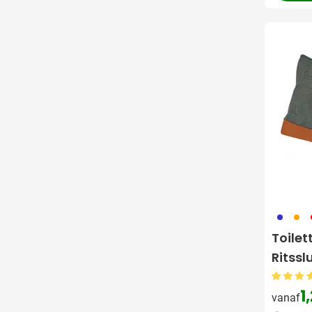
023
007
0
Toilett
Ritssl
1
vanaf