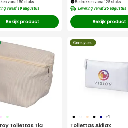
ken vanaf 50 stuks
Bedrukken vanaf 25 stuks
ring vanaf
19 augustus
Levering vanaf
26 augustus
Bekijk product
Bekijk product
Gerecycled
61
362
001
002
357
005
536
+1
oy Toilettas Tia
Toilettas Akilax