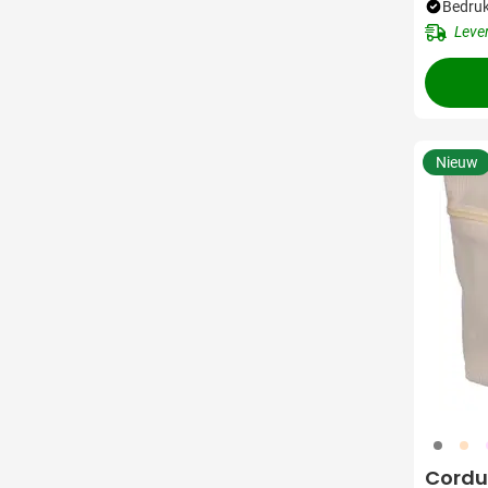
Bedruk
Leve
Nieuw
003
357
3
Cordur