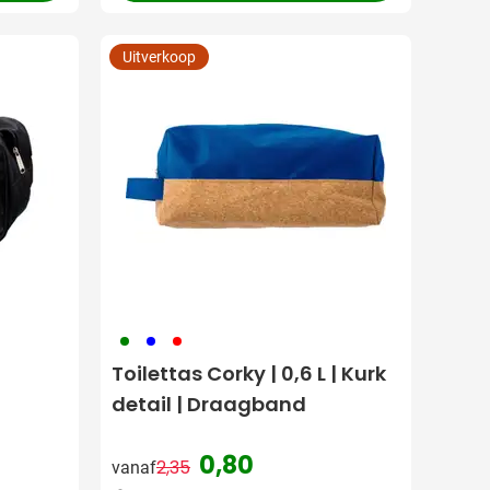
Uitverkoop
004
005
008
Toilettas Corky | 0,6 L | Kurk
detail | Draagband
0,80
2,35
vanaf
Normale prijs
Speciale prijs