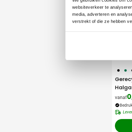
websiteverkeer te analyseren
media, adverteren en analys
verstrekt of die ze hebben v
001
004
0
Gerec
Halga
0
vanaf
Bedruk
Leve