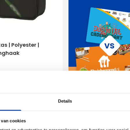
tas | Polyester |
nghaak
,45
ken vanaf 5 stuks
ring vanaf
20 augustus
Details
Bekijk product
 van cookies
led
ent en advertenties te personaliseren, om functies voor social