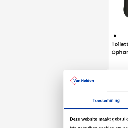
001
Toilet
Opha
4
vanaf
Bedruk
Leve
Toestemming
Deze website maakt gebruik
Gerecyc
We gebruiken cookies om cont