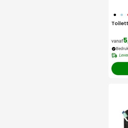
001
018
0
Toile
5
vanaf
Bedruk
Leve