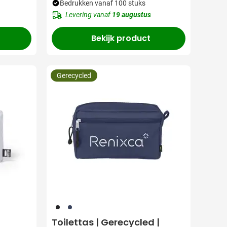
Bedrukken vanaf 100 stuks
Levering vanaf
19 augustus
Bekijk product
Gerecycled
001
307
Toilettas | Gerecycled |