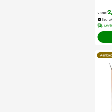
2
vanaf
Bedruk
Leve
Aanbie