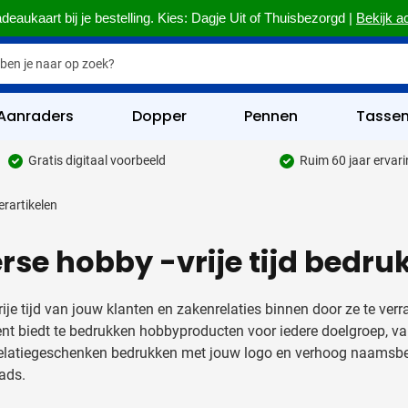
deaukaart bij je bestelling. Kies: Dagje Uit of Thuisbezorgd |
Bekijk a
Aanraders
Dopper
Pennen
Tasse
Gratis digitaal voorbeeld
Ruim 60 jaar ervar
hrijfwaren categorie
rartikelen
kelijk & Kantoor categorie
rse hobby -vrije tijd bedru
rinkwaren categorie
eggevertjes categorie
rije tijd van jouw klanten en zakenrelaties binnen door ze te ver
ultimedia categorie
nt biedt te bedrukken hobbyproducten voor iedere doelgroep, van
elatiegeschenken bedrukken met jouw logo en verhoog naamsbek
assen categorie
ads.
reedschap & Veiligheid categorie