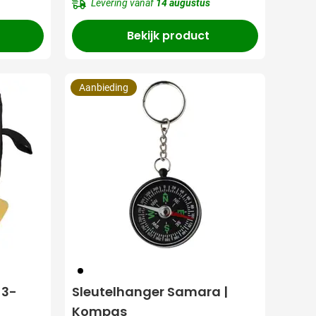
Levering vanaf
14 augustus
Bekijk product
Aanbieding
001
[3-
Sleutelhanger Samara |
Kompas