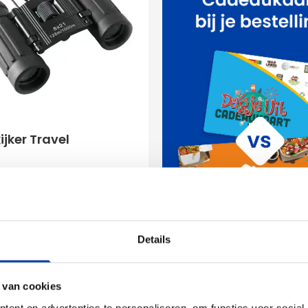
ijker Travel
,38
ken vanaf 10 stuks
Details
ring vanaf
14 augustus
Bekijk product
 van cookies
ent en advertenties te personaliseren, om functies voor social