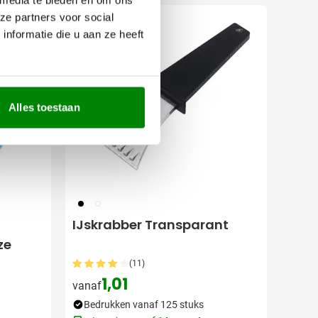
ze partners voor social
nformatie die u aan ze heeft
Alles toestaan
001
002
IJskrabber Transparant
ze
(11)
1,01
vanaf
Bedrukken vanaf 125 stuks