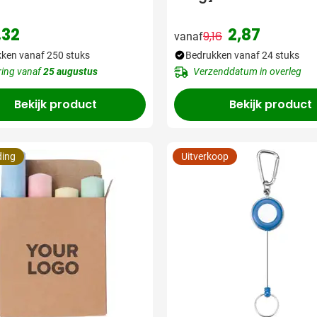
,32
2,87
9,16
vanaf
Normale prijs
Speciale prijs
ken vanaf 250 stuks
Bedrukken vanaf 24 stuks
ring vanaf
25 augustus
Verzenddatum in overleg
Bekijk product
Bekijk product
ding
Uitverkoop