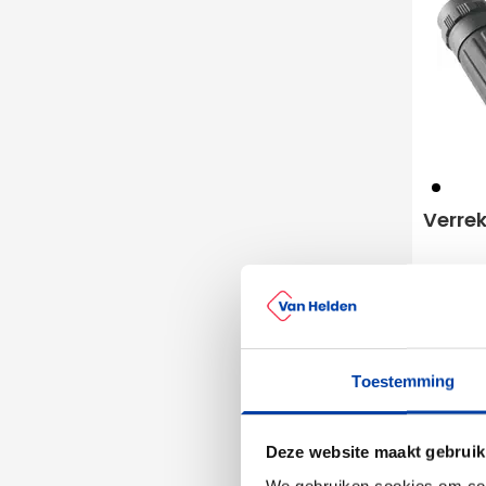
001
Verrek
9
vanaf
Bedruk
Toestemming
Leve
Deze website maakt gebruik
We gebruiken cookies om cont