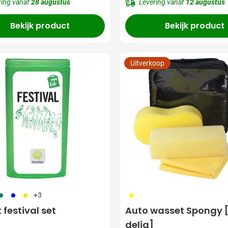
ring vanaf
28 augustus
Levering vanaf
12 augustus
Bekijk product
Bekijk product
Uitverkoop
04
005
006
006
+3
t festival set
Auto wasset Spongy 
delig]