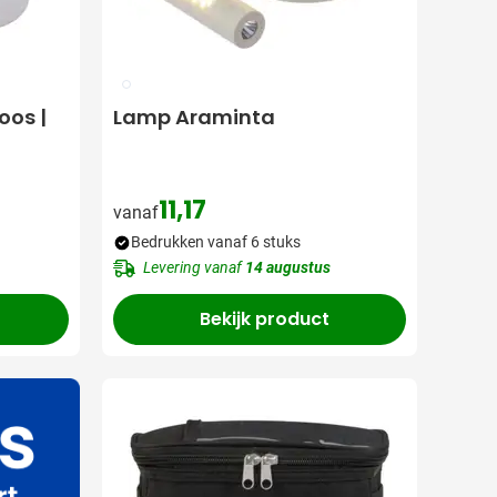
002
oos |
Lamp Araminta
11,17
vanaf
s
Bedrukken vanaf 6 stuks
Levering vanaf
14 augustus
Bekijk product