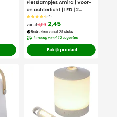
Fietslampjes Amira | Voor-
en achterlicht | LED | 2
standen
(4)
2,45
4,09
vanaf
Normale prijs
Speciale prijs
Bedrukken vanaf 25 stuks
Levering vanaf
12 augustus
Bekijk product