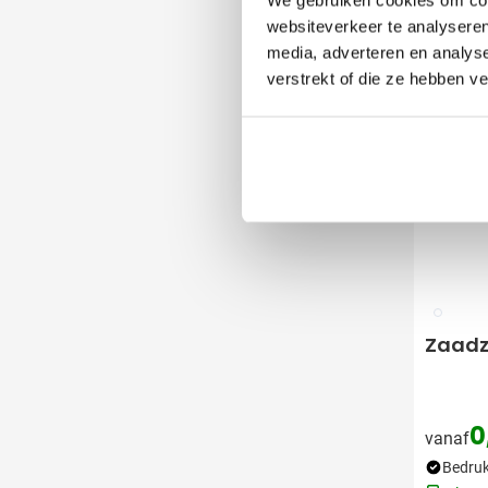
websiteverkeer te analyseren
Duurz
media, adverteren en analys
verstrekt of die ze hebben v
009
Zaadz
0
vanaf
Bedruk