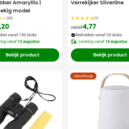
bber Amaryllis |
Verrekijker Silverline
oekig model
(20)
(1)
,20
4,77
vanaf
ken vanaf 150 stuks
Bedrukken vanaf 20 stuks
ring vanaf
12 augustus
Levering vanaf
14 augustus
Bekijk product
Bekijk product
Uitverkoop