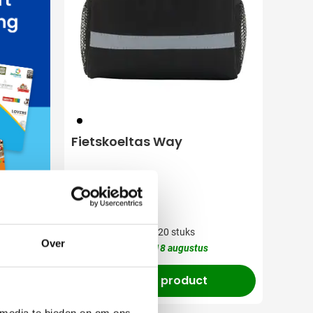
001
Fietskoeltas Way
(1)
3,88
vanaf
Bedrukken vanaf 20 stuks
Over
Levering vanaf
18 augustus
Bekijk product
 media te bieden en om ons