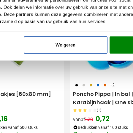
. Ook delen we informatie over uw gebruik van onze site met on
aam
Aanbieding
e. Deze partners kunnen deze gegevens combineren met andere i
Snel
erzameld op basis van uw gebruik van hun services.
Weigeren
001
002
006
018
007
+2
akjes [60x80 mm]
Poncho Pippa | In bal |
Karabijnhaak | One si
(1)
,16
0,72
1,20
vanaf
Normale prijs
Speciale prijs
ken vanaf 500 stuks
Bedrukken vanaf 100 stuks