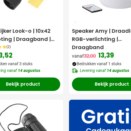
002
ijker Look-o | 10x42
Speaker Amy | Draadl
ting | Draagband |
RGB-verlichting |
oekje
Draagband
(2)
3,52
13,39
32,00
vanaf
Normale prijs
Speciale prij
ken vanaf 3 stuks
Bedrukken vanaf 1 stuks
ring vanaf
14 augustus
Levering vanaf
14 augustus
Bekijk product
Bekijk product