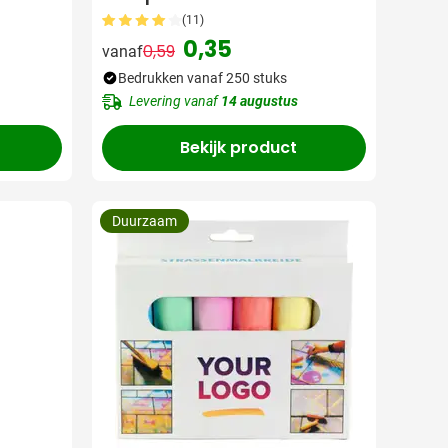
(11)
0,35
0,59
vanaf
Normale prijs
Speciale prijs
Bedrukken vanaf 250 stuks
Levering vanaf
14 augustus
Bekijk product
Duurzaam