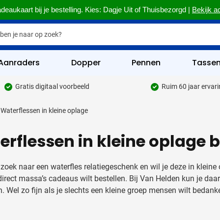
deaukaart bij je bestelling. Kies: Dagje Uit of Thuisbezorgd |
Bekijk a
Aanraders
Dopper
Pennen
Tasse
Gratis digitaal voorbeeld
Ruim 60 jaar ervar
hrijfwaren categorie
Waterflessen in kleine oplage
kelijk & Kantoor categorie
erflessen in kleine oplage
rinkwaren categorie
eggevertjes categorie
 zoek naar een waterfles relatiegeschenk en wil je deze in klein
ultimedia categorie
direct massa’s cadeaus wilt bestellen. Bij Van Helden kun je daa
. Wel zo fijn als je slechts een kleine groep mensen wilt bedank
assen categorie
reedschap & Veiligheid categorie