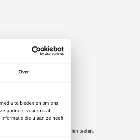
:
 sportieve acties.
Over
 media te bieden en om ons
ze partners voor social
nformatie die u aan ze heeft
ven die met kleinere oplages willen testen.