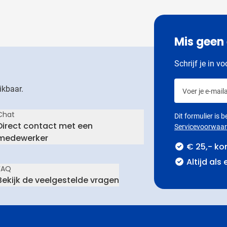
Mis geen
Schrijf je in v
Voer je e-maila
ikbaar.
Chat
Dit formulier is
Direct contact met een
Servicevoorwaa
medewerker
€ 25,- ko
Altijd als
FAQ
Bekijk de veelgestelde vragen