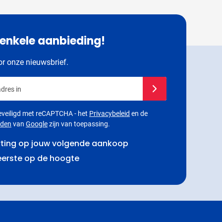
 enkele aanbieding!
oor onze nieuwsbrief.
dres in
Schrijf je in voor onze
 beveiligd met reCAPTCHA - het
Privacybeleid
en de
rden
van
Google
zijn van toepassing.
rting op jouw volgende aankoop
 eerste op de hoogte