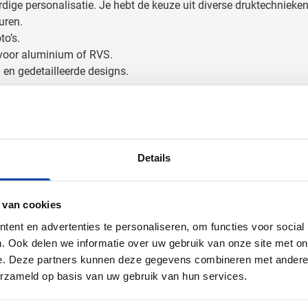
dige personalisatie. Je hebt de keuze uit diverse druktechnieken
uren.
to’s.
t voor aluminium of RVS.
en gedetailleerde designs.
en met naam
of kies voor
bidons bedrukken in kleine oplage
voor
en in kleine oplage
Details
ine oplages biedt unieke voordelen:
 van cookies
ent en advertenties te personaliseren, om functies voor social
. Ook delen we informatie over uw gebruik van onze site met on
e. Deze partners kunnen deze gegevens combineren met andere i
erzameld op basis van uw gebruik van hun services.
kope drinkflessen
bedrukken. Ideaal voor startups en MKB-bedrij