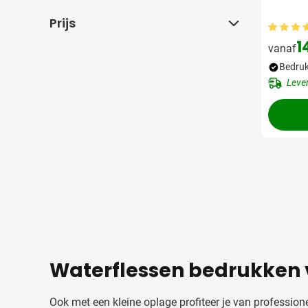
Prijs
Prijs
1
vanaf
Bedruk
Leve
Waterflessen bedrukken 
Ook met een kleine oplage profiteer je van profession