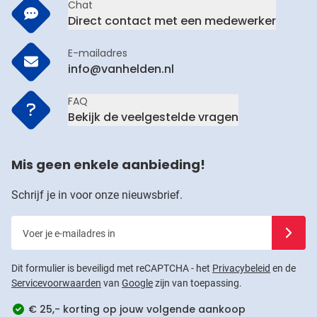
Chat
Direct contact met een medewerker
E-mailadres
info@vanhelden.nl
FAQ
Bekijk de veelgestelde vragen
Mis geen enkele aanbieding!
Schrijf je in voor onze nieuwsbrief.
Voer je e-mailadres in
Schrijf j
Dit formulier is beveiligd met reCAPTCHA - het
Privacybeleid
en de
Servicevoorwaarden
van
Google
zijn van toepassing.
€ 25,- korting op jouw volgende aankoop