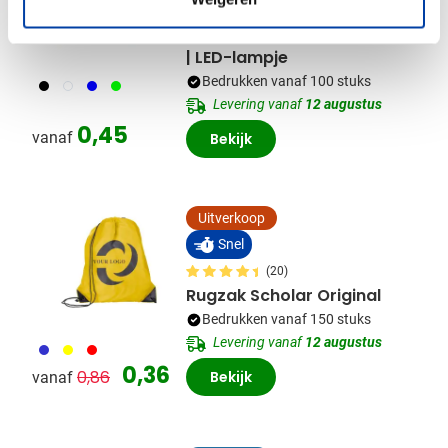
(25)
Sleutelhanger Duim | Stylus
| LED-lampje
Bedrukken vanaf 100 stuks
001
002
005
019
Levering vanaf
12 augustus
0,45
vanaf
Bekijk
Uitverkoop
Snel
(20)
Rugzak Scholar Original
Bedrukken vanaf 150 stuks
Levering vanaf
12 augustus
023
006
008
Normale prijs
Speciale prijs
0,36
0,86
Bekijk
vanaf