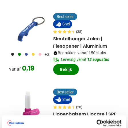
Bestseller
Snel
(38)
Sleutelhanger Jalen |
Flesopener | Aluminium
Bedrukken vanaf 150 stuks
001
004
005
006
017
+3
Levering vanaf
12 augustus
0,19
vanaf
Bekijk
Bestseller
Snel
(28)
Lippenbalsem Lipcare | SPF
15 | Naturel