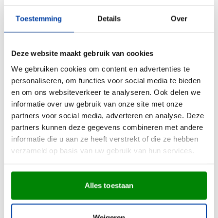
Bedrukken vanaf 120 stuks
001
024
002
005
017
+4
Levering vanaf
12 augustus
Toestemming
Details
Over
0,26
vanaf
Bekijk
Deze website maakt gebruik van cookies
Aanbieding
We gebruiken cookies om content en advertenties te
personaliseren, om functies voor social media te bieden
Snel
en om ons websiteverkeer te analyseren. Ook delen we
(29)
informatie over uw gebruik van onze site met onze
Make-upspiegel Joyce |
partners voor social media, adverteren en analyse. Deze
Zakformaat
partners kunnen deze gegevens combineren met andere
Bedrukken vanaf 90 stuks
001
002
017
018
informatie die u aan ze heeft verstrekt of die ze hebben
Levering vanaf
12 augustus
verzameld op basis van uw gebruik van hun services.
Normale prijs
Speciale prijs
0,31
0,53
vanaf
Bekijk
Alles toestaan
Bestseller
Snel
Weigeren